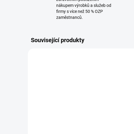
nákupem výrobků a služeb od
firmy s více než 50 % OZP
zaměstnanců.
Související produkty
8003300
SKLADEM
Extraktor Taski aquamat
Ex
10.1 (bez příslušenství)
20 