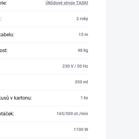
rie
:
Úklidové stroje TASKI
a
:
2 roky
kabelu
:
15 m
ost
:
48 kg
:
230 V / 50 Hz
:
350 ml
kusů v kartonu
:
1 ks
otáček
:
165/300 ot./min
1100 W