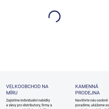
cena:
MOŽNOSTI DORUČENÍ
−
+
DETAILNÍ INFORMACE
VELKOOBCHOD NA
KAMENNÁ
MÍRU
PRODEJNA
Zajistíme individuální nabídky
Navštivte nás osobně
a slevy pro distributory, firmy a
poradíme, ukážeme so