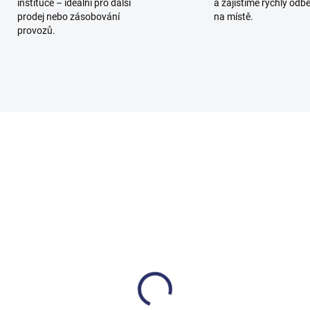
instituce – ideální pro další
a zajistíme rychlý odb
prodej nebo zásobování
na místě.
provozů.
8003460
752
SKLADEM DO TÝDNE
SKL
traktor Taski aquamat
Extraktor Taski procar
(bez příslušenství)
45 - středně velký