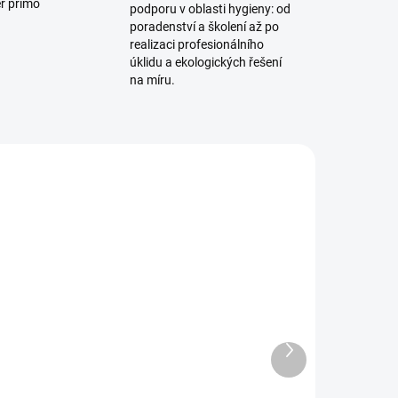
ěr přímo
podporu v oblasti hygieny: od
poradenství a školení až po
realizaci profesionálního
úklidu a ekologických řešení
na míru.
2027
8003850
ADEM
SKLADEM
Další
pet
Jednokotoučový stroj
produkt
Taski ergodisc 165 (bez