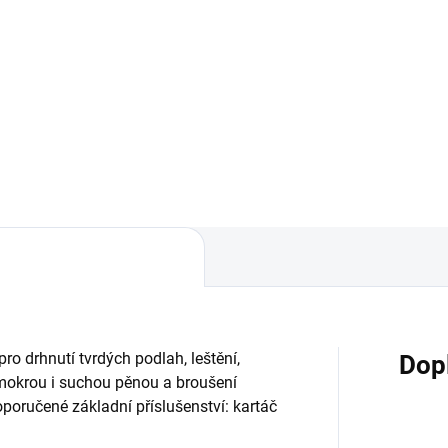
extraktor 45 cm
 033 Kč
131 010 Kč
329,93 Kč včetně DPH
158 522,10 Kč včetně DPH
Do košíku
Do košíku
ro drhnutí tvrdých podlah, leštění,
Dop
mokrou i suchou pěnou a broušení
poručené základní příslušenství: kartáč