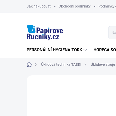
Přejít
Jak nakupovat
Obchodní podmínky
Podmínky 
na
obsah
PERSONÁLNÍ HYGIENA TORK
HORECA S
Domů
Úklidová technika TASKI
Úklidové stroje
Neohodnoceno
Podrobnosti hodn