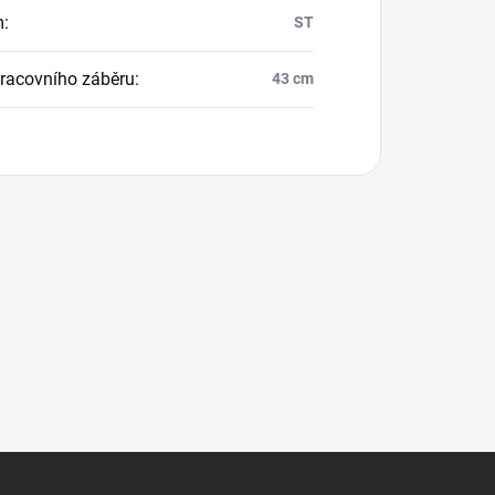
m
:
ST
pracovního záběru
:
43 cm