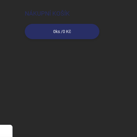
NÁKUPNÍ KOŠÍK
0
ks /
0 Kč