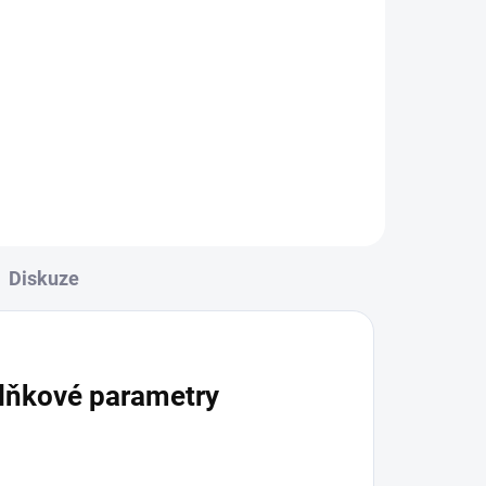
příslušenství)
41 991 Kč
50 809,11 Kč včetně DPH
Do košíku
Diskuze
lňkové parametry