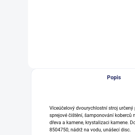
20 804 Kč
49
25 172,84 Kč včetně DPH
59 
Do košíku
Popis
Víceúčelový dvourychlostní stroj určený p
sprejové čištění, šamponování koberců 
dřeva a kamene, krystalizaci kamene. Do
8504750, nádrž na vodu, unášecí disc.