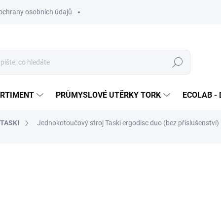
ochrany osobních údajů
Hledat
ORTIMENT
PRŮMYSLOVÉ UTĚRKY TORK
ECOLAB - 
 TASKI
Jednokotoučový stroj Taski ergodisc duo (bez příslušenství)
ocení
55 629 Kč
/ ks
67 311,09 Kč včetně DPH
Měrná
SKLADEM