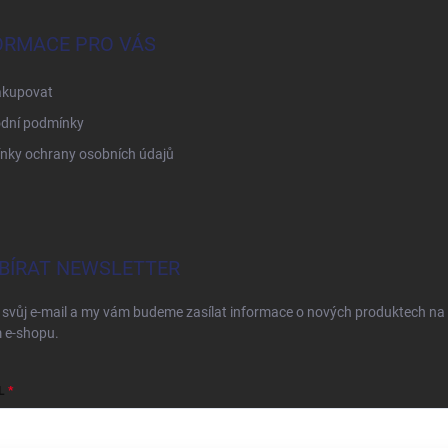
ORMACE PRO VÁS
akupovat
dní podmínky
nky ochrany osobních údajů
BÍRAT NEWSLETTER
 svůj e-mail a my vám budeme zasílat informace o nových produktech na
 e-shopu.
L