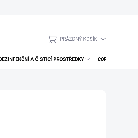
PRÁZDNÝ KOŠÍK
NÁKUPNÍ
KOŠÍK
DEZINFEKČNÍ A ČISTÍCÍ PROSTŘEDKY
CORMEN - ČISTÍ