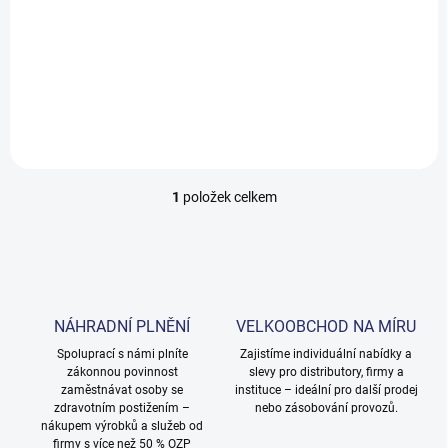
t
29 Kč
/ ks
ů
35,09 Kč včetně DPH
Do košíku
1
položek celkem
O
v
l
á
d
a
c
NÁHRADNÍ PLNĚNÍ
VELKOOBCHOD NA MÍRU
í
Spoluprací s námi plníte
p
Zajistíme individuální nabídky a
zákonnou povinnost
slevy pro distributory, firmy a
r
zaměstnávat osoby se
instituce – ideální pro další prodej
v
zdravotním postižením –
nebo zásobování provozů.
k
nákupem výrobků a služeb od
y
firmy s více než 50 % OZP