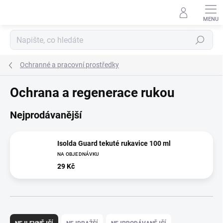
Přejít
na
obsah
Hledat
Ochranné a pracovní prostředky
Ochrana a regenerace rukou
Nejprodávanější
Isolda Guard tekuté rukavice 100 ml
NA OBJEDNÁVKU
29 Kč
Ř
a