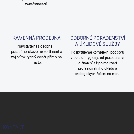
v
zaměstnanců.
ý
p
i
s
u
KAMENNÁ PRODEJNA
ODBORNÉ PORADENSTVÍ
A ÚKLIDOVÉ SLUŽBY
Navštivte nás osobně –
poradíme, ukážeme sortiment a
Poskytujeme komplexní podporu
zajistíme rychlý odběr přímo na
v oblasti hygieny: od poradenství
místě.
a školení až po realizaci
profesionálního úklidu a
ekologických řešení na míru.
Z
á
p
a
t
í
KONTAKT