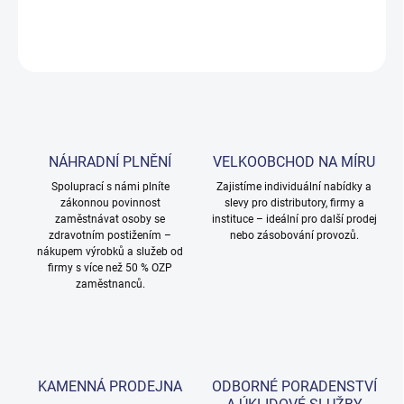
DETAILNÍ INFORMACE
ZEPTAT SE
NÁHRADNÍ PLNĚNÍ
VELKOOBCHOD NA MÍRU
Spoluprací s námi plníte
Zajistíme individuální nabídky a
zákonnou povinnost
slevy pro distributory, firmy a
zaměstnávat osoby se
instituce – ideální pro další prodej
zdravotním postižením –
nebo zásobování provozů.
nákupem výrobků a služeb od
firmy s více než 50 % OZP
zaměstnanců.
KAMENNÁ PRODEJNA
ODBORNÉ PORADENSTVÍ