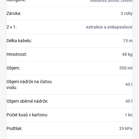
Záruka
:
2 roky
2 v 1
:
extrakce a enkapsulace
Délka kabelu
:
15 m
Hmotnost
:
48 kg
Objem
:
350 ml
Objem nádrže na čistou
45 l
vodu
:
Objem sběrné nádrže
:
45 l
Počet kusů v kartonu
:
1 ks
Podtlak
:
29 kPa