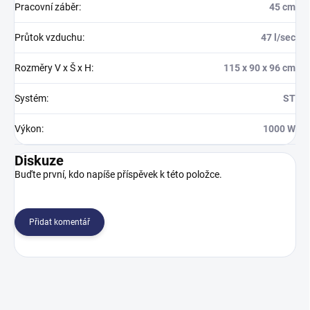
Pracovní záběr
:
45 cm
Průtok vzduchu
:
47 l/sec
Rozměry V x Š x H
:
115 x 90 x 96 cm
Systém
:
ST
Výkon
:
1000 W
Diskuze
Buďte první, kdo napíše příspěvek k této položce.
Přidat komentář