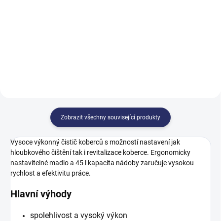
25 172,84 Kč včetně DPH
59 329,93 Kč včetně DPH
Do košíku
Do košíku
Zobrazit všechny související produkty
Vysoce výkonný čistič koberců s možností nastavení jak
hloubkového čištění tak i revitalizace koberce. Ergonomicky
nastavitelné madlo a 45 l kapacita nádoby zaručuje vysokou
rychlost a efektivitu práce.
Hlavní výhody
spolehlivost a vysoký výkon