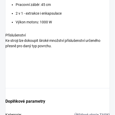
Pracovní záběr: 45 cm
2 v 1 - extrakce i enkapsulace
Výkon motoru: 1000 W
Příslušenství
Ke stroji lze dokoupit široké množství příslušenství určeného
přesně pro daný typ povrchu.
Doplňkové parametry
Kategorie
:
Úklidové stroje TASKI