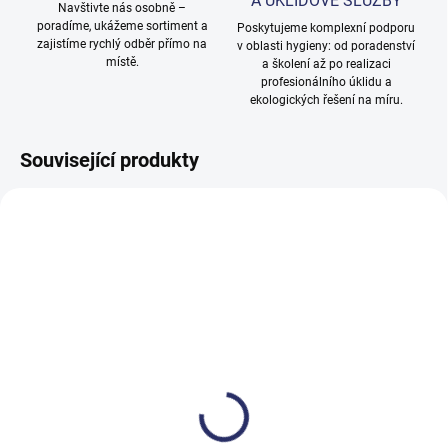
A ÚKLIDOVÉ SLUŽBY
Navštivte nás osobně –
poradíme, ukážeme sortiment a
Poskytujeme komplexní podporu
zajistíme rychlý odběr přímo na
v oblasti hygieny: od poradenství
místě.
a školení až po realizaci
profesionálního úklidu a
ekologických řešení na míru.
Související produkty
SKLADEM
SKLADEM DO TÝDNE
Extraktor Taski aquamat
Extraktor Taski aquamat
10.1 (bez příslušenství)
20 (bez příslušenství)
20 804 Kč
49 033 Kč