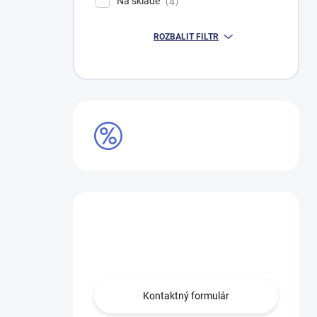
Na skladě
4
ROZBALIT FILTR
VÝPRODEJ
Máte otázku?
Obráťte sa na nás.
Kontaktný formulár