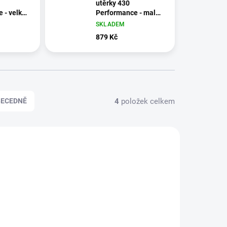
utěrky 430
 - velká
Performance - malá
role
SKLADEM
879 Kč
4
položek celkem
BECEDNĚ
130062
130060