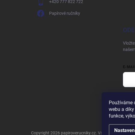
+420 777 822 722
Papírové ručníky
ODE
Vložte
našem
E-MAI
Vložen
Používáme c
Při
webu a díky
funkce, výko
Nastaven
Copyright 2026
papiroverucniky.cz
. Všechna práva vyh