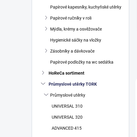
n
Papírové kapesníky, kuchyňské utěrky
í
p
Papírové ručníky v roli
a
n
Mýdla, krémy a osvěžovače
e
Hygienické sáčky na vložky
l
Zásobníky a dávkovače
Papírové podložky na wc sedátka
HoReCa sortiment
Průmyslové utěrky TORK
Průmyslové utěrky
UNIVERSAL 310
UNIVERSAL 320
ADVANCED 415