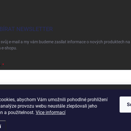
BÍRAT NEWSLETTER
 svůj e-mail a my vám budeme zasílat informace o nových produktech na
 e-shopu.
L
ím e-mailu souhlasíte s
podmínkami ochrany osobních údajů
ookies, abychom Vám umožnili pohodlné prohlížení
S
hlásit se
 analýze provozu webu neustále zlepšovali jeho
n a použitelnost.
Více informací
í
razena.