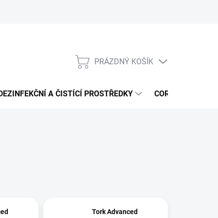
PRÁZDNÝ KOŠÍK
NÁKUPNÍ
KOŠÍK
DEZINFEKČNÍ A ČISTÍCÍ PROSTŘEDKY
CORMEN - ČISTÍ
ced
Tork Advanced