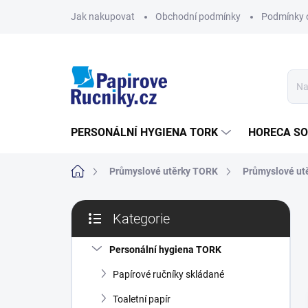
Přejít
Jak nakupovat
Obchodní podmínky
Podmínky 
na
obsah
PERSONÁLNÍ HYGIENA TORK
HORECA S
Domů
Průmyslové utěrky TORK
Průmyslové ut
P
Kategorie
o
Přeskočit
s
kategorie
t
Personální hygiena TORK
r
Papírové ručníky skládané
a
n
Toaletní papír