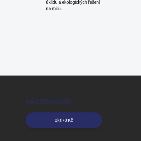
úklidu a ekologických řešení
na míru.
NÁKUPNÍ KOŠÍK
0
ks /
0 Kč