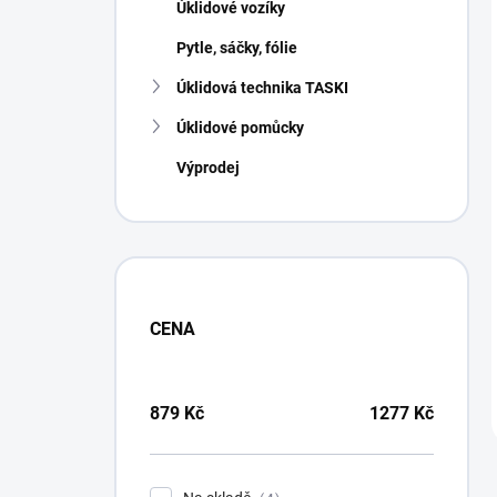
Úklidové vozíky
Pytle, sáčky, fólie
Úklidová technika TASKI
Úklidové pomůcky
Výprodej
CENA
879
Kč
1277
Kč