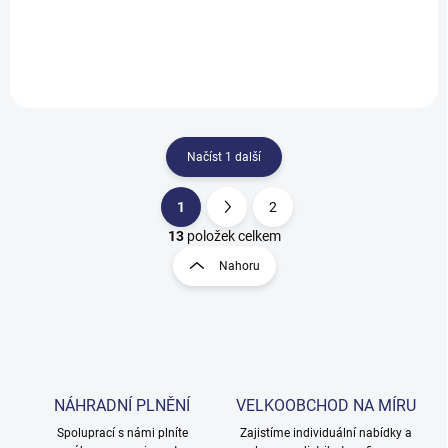
Do košíku
Do košíku
Načíst 1 další
1
2
O
S
v
t
13
položek celkem
l
r
Nahoru
á
á
d
n
a
k
c
o
í
p
v
r
á
v
NÁHRADNÍ PLNĚNÍ
VELKOOBCHOD NA MÍRU
n
k
í
Spoluprací s námi plníte
Zajistíme individuální nabídky a
y