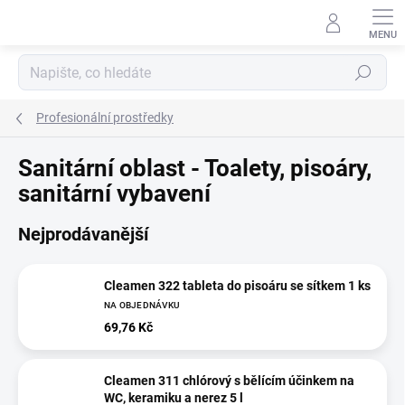
Přejít
na
obsah
Hledat
Profesionální prostředky
Sanitární oblast - Toalety, pisoáry,
sanitární vybavení
Nejprodávanější
Cleamen 322 tableta do pisoáru se sítkem 1 ks
NA OBJEDNÁVKU
69,76 Kč
Cleamen 311 chlórový s bělícím účinkem na
WC, keramiku a nerez 5 l