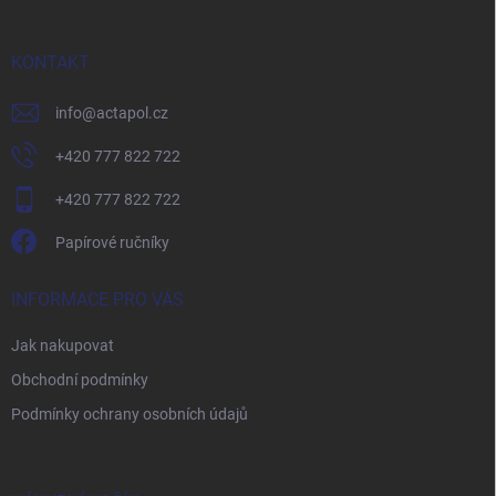
a
t
í
KONTAKT
info
@
actapol.cz
+420 777 822 722
+420 777 822 722
Papírové ručníky
INFORMACE PRO VÁS
Jak nakupovat
Obchodní podmínky
Podmínky ochrany osobních údajů