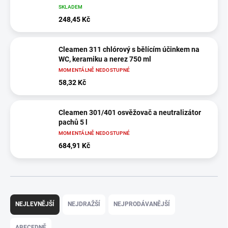
SKLADEM
248,45 Kč
Cleamen 311 chlórový s bělícím účinkem na
WC, keramiku a nerez 750 ml
MOMENTÁLNĚ NEDOSTUPNÉ
58,32 Kč
Cleamen 301/401 osvěžovač a neutralizátor
pachů 5 l
MOMENTÁLNĚ NEDOSTUPNÉ
684,91 Kč
Ř
a
NEJLEVNĚJŠÍ
NEJDRAŽŠÍ
NEJPRODÁVANĚJŠÍ
z
e
ABECEDNĚ