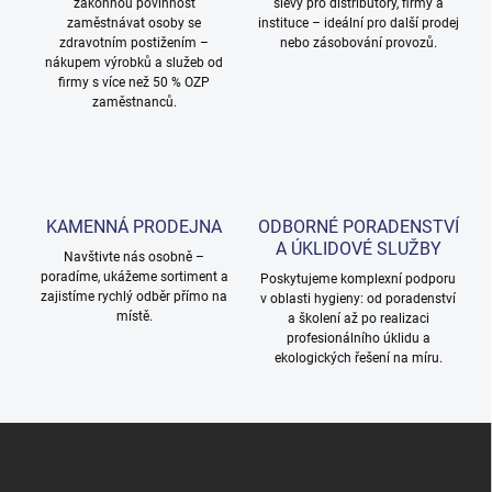
zákonnou povinnost
slevy pro distributory, firmy a
v
zaměstnávat osoby se
instituce – ideální pro další prodej
ý
zdravotním postižením –
nebo zásobování provozů.
p
nákupem výrobků a služeb od
i
firmy s více než 50 % OZP
s
zaměstnanců.
u
KAMENNÁ PRODEJNA
ODBORNÉ PORADENSTVÍ
A ÚKLIDOVÉ SLUŽBY
Navštivte nás osobně –
poradíme, ukážeme sortiment a
Poskytujeme komplexní podporu
zajistíme rychlý odběr přímo na
v oblasti hygieny: od poradenství
místě.
a školení až po realizaci
profesionálního úklidu a
ekologických řešení na míru.
Z
á
p