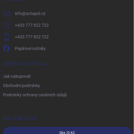
í
info
@
actapol.cz
+420 777 822 722
+420 777 822 722
Papírové ručníky
INFORMACE PRO VÁS
Jak nakupovat
Obchodní podmínky
Podmínky ochrany osobních údajů
NÁKUPNÍ KOŠÍK
0
ks /
0 Kč