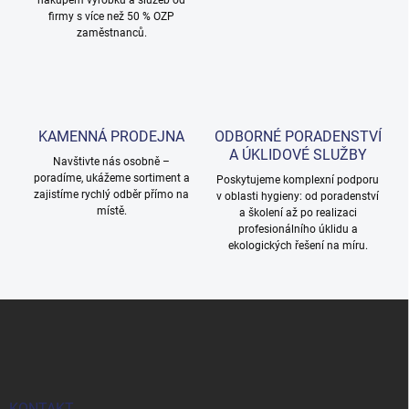
nákupem výrobků a služeb od
y
firmy s více než 50 % OZP
v
zaměstnanců.
ý
p
i
s
u
KAMENNÁ PRODEJNA
ODBORNÉ PORADENSTVÍ
A ÚKLIDOVÉ SLUŽBY
Navštivte nás osobně –
poradíme, ukážeme sortiment a
Poskytujeme komplexní podporu
zajistíme rychlý odběr přímo na
v oblasti hygieny: od poradenství
místě.
a školení až po realizaci
profesionálního úklidu a
ekologických řešení na míru.
Z
á
p
a
t
KONTAKT