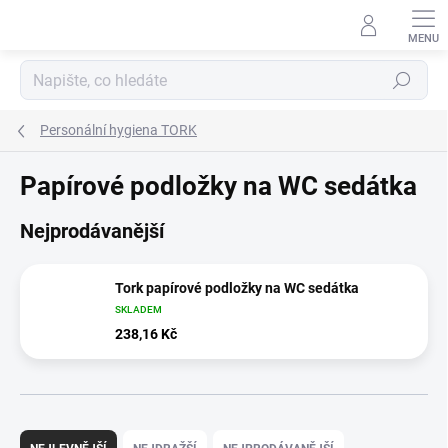
Přejít
na
obsah
Hledat
Personální hygiena TORK
Papírové podložky na WC sedátka
Nejprodávanější
Tork papírové podložky na WC sedátka
SKLADEM
238,16 Kč
Ř
a