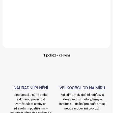
t
sedátka
ů
238,16 Kč
/ bal
288,17 Kč včetně DPH
Do košíku
1
položek celkem
O
v
l
á
d
a
c
NÁHRADNÍ PLNĚNÍ
VELKOOBCHOD NA MÍRU
í
Spoluprací s námi plníte
p
Zajistíme individuální nabídky a
zákonnou povinnost
slevy pro distributory, firmy a
r
zaměstnávat osoby se
instituce – ideální pro další prodej
v
zdravotním postižením –
nebo zásobování provozů.
k