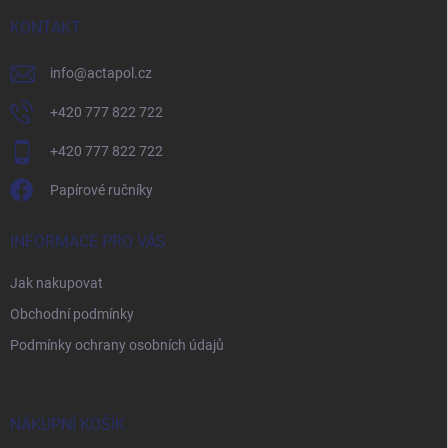
t
í
KONTAKT
info
@
actapol.cz
+420 777 822 722
+420 777 822 722
Papírové ručníky
INFORMACE PRO VÁS
Jak nakupovat
Obchodní podmínky
Podmínky ochrany osobních údajů
NÁKUPNÍ KOŠÍK