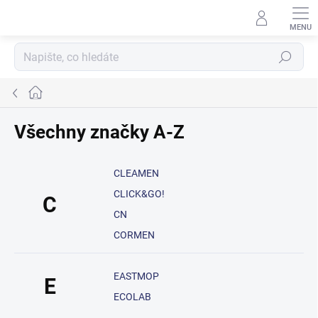
Přejít
na
obsah
Hledat
Domů
Všechny značky A-Z
CLEAMEN
CLICK&GO!
C
CN
CORMEN
EASTMOP
E
ECOLAB