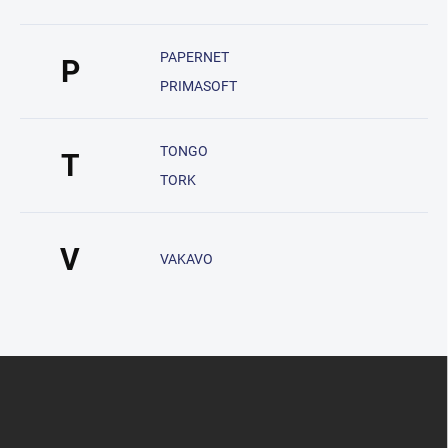
PAPERNET
P
PRIMASOFT
TONGO
T
TORK
V
VAKAVO
Z
á
p
a