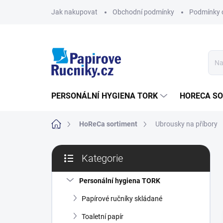
Přejít
Jak nakupovat
Obchodní podmínky
Podmínky 
na
obsah
PERSONÁLNÍ HYGIENA TORK
HORECA S
Domů
HoReCa sortiment
Ubrousky na příbory
P
Kategorie
o
Přeskočit
s
kategorie
t
Personální hygiena TORK
r
Papírové ručníky skládané
a
n
Toaletní papír