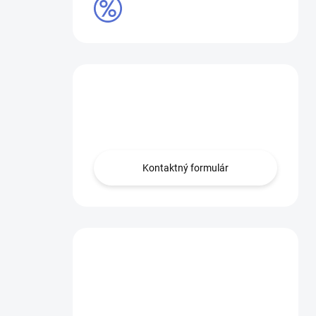
VÝPRODEJ
Máte otázku?
Obráťte sa na nás.
Kontaktný formulár