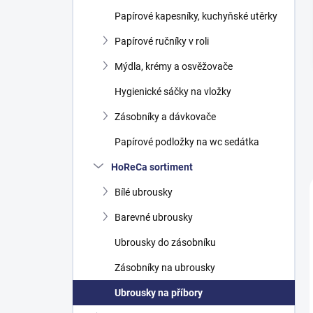
n
Papírové kapesníky, kuchyňské utěrky
í
p
Papírové ručníky v roli
a
n
Mýdla, krémy a osvěžovače
e
Hygienické sáčky na vložky
l
Zásobníky a dávkovače
Papírové podložky na wc sedátka
HoReCa sortiment
Bílé ubrousky
Barevné ubrousky
Ubrousky do zásobníku
Zásobníky na ubrousky
Ubrousky na příbory