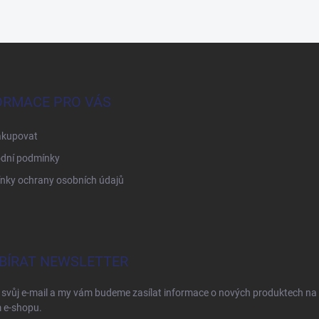
ORMACE PRO VÁS
akupovat
dní podmínky
nky ochrany osobních údajů
BÍRAT NEWSLETTER
 svůj e-mail a my vám budeme zasílat informace o nových produktech na
 e-shopu.