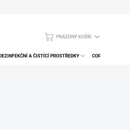
PRÁZDNÝ KOŠÍK
NÁKUPNÍ
KOŠÍK
DEZINFEKČNÍ A ČISTÍCÍ PROSTŘEDKY
CORMEN - ČISTÍ