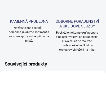
KAMENNÁ PRODEJNA
ODBORNÉ PORADENSTVÍ
A ÚKLIDOVÉ SLUŽBY
Navštivte nás osobně –
poradíme, ukážeme sortiment a
Poskytujeme komplexní podporu
zajistíme rychlý odběr přímo na
v oblasti hygieny: od poradenství
místě.
a školení až po realizaci
profesionálního úklidu a
ekologických řešení na míru.
Související produkty
NOVINKA