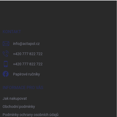
Z
á
p
a
t
í
KONTAKT
info
@
actapol.cz
+420 777 822 722
+420 777 822 722
Papírové ručníky
INFORMACE PRO VÁS
Jak nakupovat
Obchodní podmínky
Podmínky ochrany osobních údajů