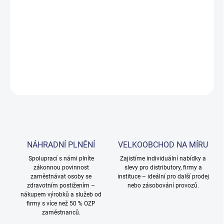
DORUČENÍ
−
+
Přidat do košíku
DETAILNÍ INFORMACE
ZEPTAT SE
NÁHRADNÍ PLNĚNÍ
VELKOOBCHOD NA MÍRU
Spoluprací s námi plníte
Zajistíme individuální nabídky a
zákonnou povinnost
slevy pro distributory, firmy a
zaměstnávat osoby se
instituce – ideální pro další prodej
zdravotním postižením –
nebo zásobování provozů.
nákupem výrobků a služeb od
firmy s více než 50 % OZP
zaměstnanců.