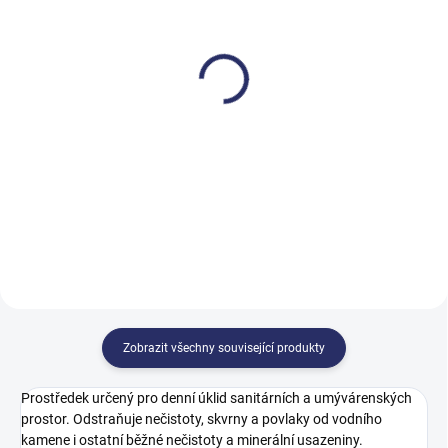
SKLADEM
MOMENTÁLNĚ NEDOSTUPNÉ
Cleamen 300/400
Cleamen 301/401
sanitární denní 5 l
neutralizátor pachů -
sanitární 550 ml
846,91 Kč
147,34 Kč
1 024,76 Kč včetně DPH
178,28 Kč včetně DPH
Do košíku
Do košíku
Zobrazit všechny související produkty
Prostředek určený pro denní úklid sanitárních a umývárenských
prostor. Odstraňuje nečistoty, skvrny a povlaky od vodního
kamene i ostatní běžné nečistoty a minerální usazeniny.