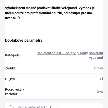
Výrobek není možné prodávat široké veřejnosti. Výrobek je
určen pouze pro profesionální použití, při nákupu, prosím,
uveďte IČ.
Doplňkové parametry
Sanitární oblast - Toalety, pisoáry, sanitární
Kategorie
:
vybavení
Záruka
:
2 roky
Objem
:
1 l
Počet kusů v
12 ks
kartonu
:
Bezpečnostní list (417.8 kB)