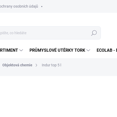
ochrany osobních údajů
Hledat
ORTIMENT
PRŮMYSLOVÉ UTĚRKY TORK
ECOLAB - 
Objektová chemie
Indur top 5 l
ocení
1 037 Kč
/ ks
1 254,77 Kč včetně DPH
Měrná
SKLADEM