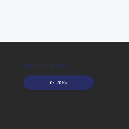
NÁKUPNÍ KOŠÍK
0
ks /
0 Kč