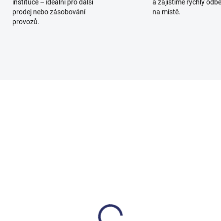
instituce – ideální pro další
a zajistíme rychlý odb
prodej nebo zásobování
na místě.
provozů.
3024940
302
SKLADEM
SKL
al top 5 l
Clinil 10 l
037 Kč
1 454 Kč