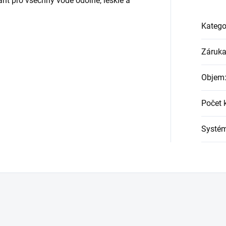
nt pro všechny vodě odolné, lesklé a
Katego
Záruk
Objem
Počet 
Systé