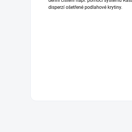
denní čištění např. pomocí systému Rasa
disperzí ošetřené podlahové krytiny.