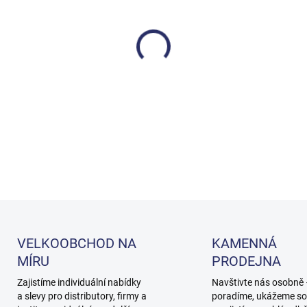
cena:
MOŽNOSTI DORUČENÍ
−
+
DETAILNÍ INFORMACE
VELKOOBCHOD NA
KAMENNÁ
MÍRU
PRODEJNA
Zajistíme individuální nabídky
Navštivte nás osobně
a slevy pro distributory, firmy a
poradíme, ukážeme so