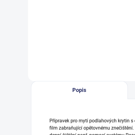
274,77 Kč včetně DPH
1 2
Do košíku
Čisticí prostředek pro citlivé
Čist
povrchy. Pro všechny omyvatelné
pov
povrchy jako je sklo, mramor,
povr
smalt, plasty apod.. PH 7.
smal
Popis
Přípravek pro mytí podlahových krytin s
film zabraňující opětovnému znečištění. 