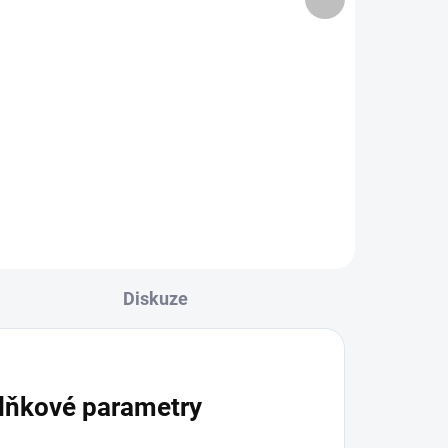
produkt
229,30 Kč včetně DPH
Do košíku
Profesionální vysoce účinný
prostředek na vyleštění
ch,
skleněných a zrcadlových ploch,
né
lze ale použít i na umělohmotné
uhy.
předměty. Nezanechává čmouhy.
Neředí se. PH 10. 1000 ml.
Diskuze
lňkové parametry