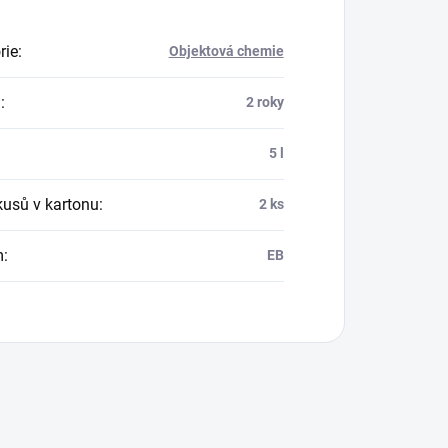
rie
:
Objektová chemie
a
:
2 roky
:
5 l
kusů v kartonu
:
2 ks
m
:
EB