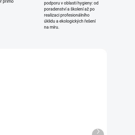
ěr přímo
podporu v oblasti hygieny: od
poradenství a školení až po
realizaci profesionálního
úklidu a ekologických řešení
na míru.
8180
3013010
ADEM
SKLADEM
Clinil 1 l
189,50 Kč
Další