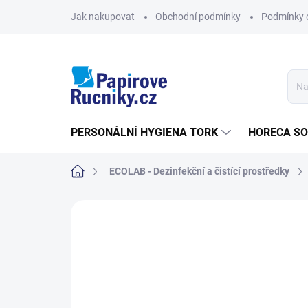
Přejít
Jak nakupovat
Obchodní podmínky
Podmínky 
na
obsah
PERSONÁLNÍ HYGIENA TORK
HORECA S
Domů
ECOLAB - Dezinfekční a čistící prostředky
Neohodnoceno
Podrobnosti hodn