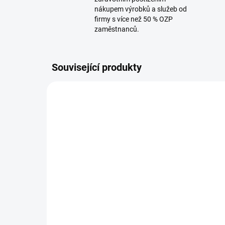
nákupem výrobků a služeb od
firmy s více než 50 % OZP
zaměstnanců.
Související produkty
3024920
SKLADEM
Brial top 1 l
Bri
227,08 Kč
1 