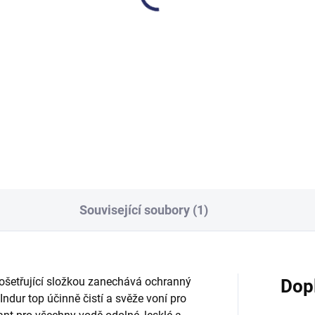
54,77 Kč včetně DPH
1 759,34 Kč včetně DPH
Do košíku
Do košíku
icí prostředek pro citlivé
Profesionální vysoce účinný
rchy. Pro všechny omyvatelné
prostředek na vyleštění
chy jako je sklo, mramor,
skleněných a zrcadlových plo
t, plasty apod.. PH 7.
lze ale použít i na umělohmot
předměty. Nezanechává čmo
Neředí se. PH 10. 1000 ml.
Související soubory (1)
 ošetřující složkou zanechává ochranný
Dop
Indur top účinně čistí a svěže voní pro