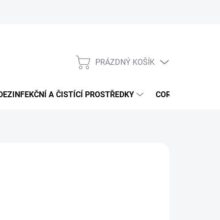
PRÁZDNÝ KOŠÍK
NÁKUPNÍ
KOŠÍK
DEZINFEKČNÍ A ČISTÍCÍ PROSTŘEDKY
CORMEN - ČISTÍ