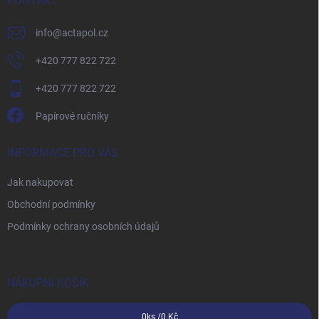
í
KONTAKT
info
@
actapol.cz
+420 777 822 722
+420 777 822 722
Papírové ručníky
INFORMACE PRO VÁS
Jak nakupovat
Obchodní podmínky
Podmínky ochrany osobních údajů
NÁKUPNÍ KOŠÍK
0
ks /
0 Kč