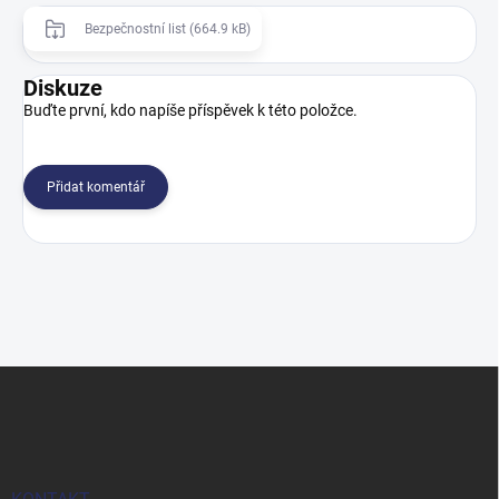
Bezpečnostní list (664.9 kB)
Diskuze
Buďte první, kdo napíše příspěvek k této položce.
Přidat komentář
Z
á
p
a
t