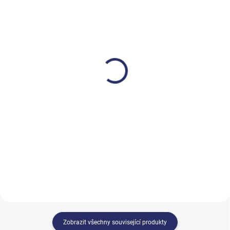
SKLADEM
SKLADEM
Brial top 1 l
Clinil 10 l
227,08 Kč
1 454 Kč
274,77 Kč včetně DPH
1 759,34 Kč včetně DPH
Do košíku
Do košíku
Čisticí prostředek pro citlivé
Profesionální vysoce účinný
povrchy. Pro všechny omyvatelné
prostředek na vyleštění
povrchy jako je sklo, mramor,
skleněných a zrcadlových ploch,
smalt, plasty apod.. PH 7.
lze ale použít i na umělohmotné
předměty. Nezanechává čmouhy.
Neředí se. PH 10. 1000 ml.
Zobrazit všechny související produkty