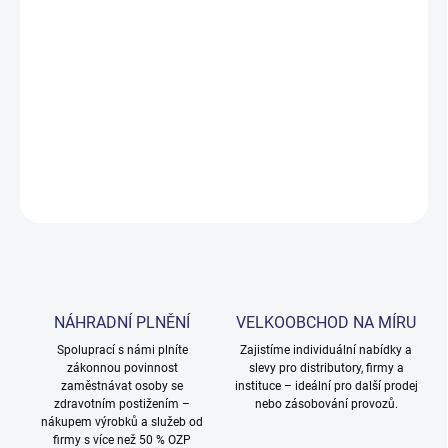
−
+
Přidat do košíku
Čisticí prostředek pro citlivé povrchy. Pro všechny omyvatelné
povrchy jako je sklo, mramor, smalt, plasty apod.. PH 7.
DETAILNÍ INFORMACE
ZEPTAT SE
NÁHRADNÍ PLNĚNÍ
VELKOOBCHOD NA MÍRU
Spoluprací s námi plníte
Zajistíme individuální nabídky a
zákonnou povinnost
slevy pro distributory, firmy a
zaměstnávat osoby se
instituce – ideální pro další prodej
zdravotním postižením –
nebo zásobování provozů.
nákupem výrobků a služeb od
firmy s více než 50 % OZP