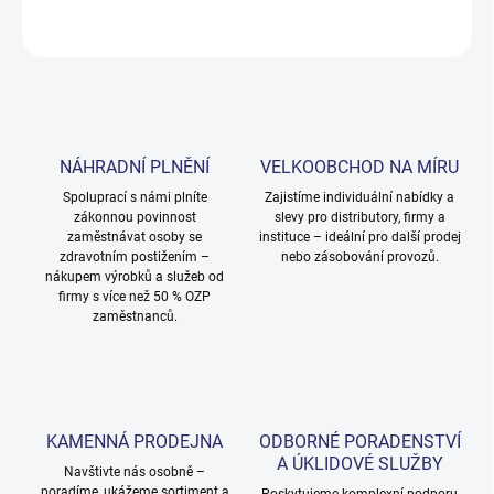
ZEPTAT SE
NÁHRADNÍ PLNĚNÍ
VELKOOBCHOD NA MÍRU
Spoluprací s námi plníte
Zajistíme individuální nabídky a
zákonnou povinnost
slevy pro distributory, firmy a
zaměstnávat osoby se
instituce – ideální pro další prodej
zdravotním postižením –
nebo zásobování provozů.
nákupem výrobků a služeb od
firmy s více než 50 % OZP
zaměstnanců.
KAMENNÁ PRODEJNA
ODBORNÉ PORADENSTVÍ
A ÚKLIDOVÉ SLUŽBY
Navštivte nás osobně –
poradíme, ukážeme sortiment a