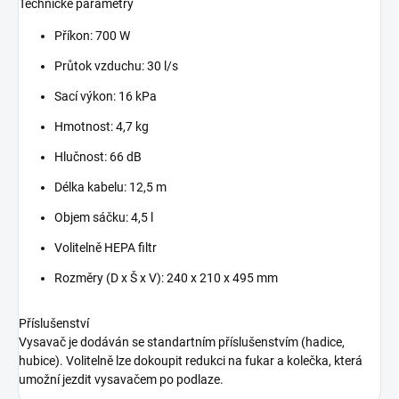
Technické parametry
Příkon: 700 W
Průtok vzduchu: 30 l/s
Sací výkon: 16 kPa
Hmotnost: 4,7 kg
Hlučnost: 66 dB
Délka kabelu: 12,5 m
Objem sáčku: 4,5 l
Volitelně HEPA filtr
Rozměry (D x Š x V): 240 x 210 x 495 mm
Příslušenství
Vysavač je dodáván se standartním příslušenstvím (hadice,
hubice). Volitelně lze dokoupit redukci na fukar a kolečka, která
umožní jezdit vysavačem po podlaze.