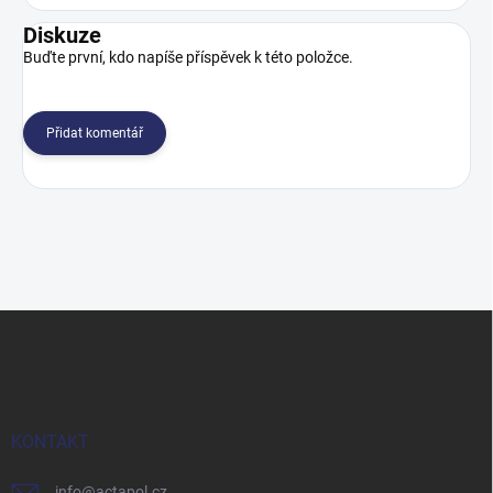
Diskuze
Buďte první, kdo napíše příspěvek k této položce.
Přidat komentář
Z
á
p
a
t
í
KONTAKT
info
@
actapol.cz