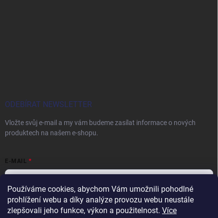
ODEBÍRAT NEWSLETTER
Vložte svůj e-mail a my vám budeme zasílat informace o nových
produktech na našem e-shopu.
E-MAIL
Používáme cookies, abychom Vám umožnili pohodlné
prohlížení webu a díky analýze provozu webu neustále
Vložením e-mailu souhlasíte s
podmínkami ochrany osobních údajů
zlepšovali jeho funkce, výkon a použitelnost.
Více