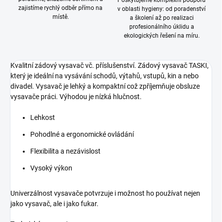
Poskytujeme komplexní podporu
zajistíme rychlý odběr přímo na
v oblasti hygieny: od poradenství
místě.
a školení až po realizaci
profesionálního úklidu a
ekologických řešení na míru.
Kvalitní zádový vysavač vč. příslušenství.
Zádový vysavač TASKI,
který je ideální na vysávání schodů, výtahů, vstupů, kin a nebo
divadel. Vysavač je lehký a kompaktní což zpříjemňuje obsluze
vysavače práci. Výhodou je nízká hlučnost.
Lehkost
Pohodlné a ergonomické ovládání
Flexibilita a nezávislost
Vysoký výkon
Univerzálnost vysavače potvrzuje i možnost ho používat nejen
jako vysavač, ale i jako fukar.