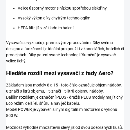
Velice úsporný motor s nízkou spotřebou elektřiny
Vysoký výkon díky chytrým technologiím
HEPA filtr již v základním balení
Vysavač se vyznačuje prémiovým zpracováním. Díky svému
designu a funkčnosti je ideální pro použití v kancelářích, hotelích či
prodejnách. Díky patentované technologii "šumění" je vysavač
velice tichý.
Hledáte rozdíl mezi vysavači z řady Aero?
Základem jsou modely 8 a 15 - toto číslo označuje objem nádoby.
8 značí 8 litrů objemu, 15 značí 15 litrů objemu nádoby.
Dalším rozdílem je označení PLUS - dražší PLUS modely mají tichý
Eco režim, delší el. šňůru a navíječ kabelu.
Model POWER je vybaven silným digitálním motorem o výkonu
800 W.
Možnost výhodné množstevní slevy již od dvou odebraných kusů.