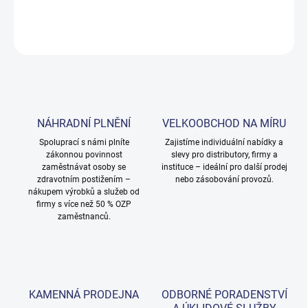
DETAILNÍ INFORMACE
ZEPTAT SE
NÁHRADNÍ PLNĚNÍ
VELKOOBCHOD NA MÍRU
Spoluprací s námi plníte
Zajistíme individuální nabídky a
zákonnou povinnost
slevy pro distributory, firmy a
zaměstnávat osoby se
instituce – ideální pro další prodej
zdravotním postižením –
nebo zásobování provozů.
nákupem výrobků a služeb od
firmy s více než 50 % OZP
zaměstnanců.
KAMENNÁ PRODEJNA
ODBORNÉ PORADENSTVÍ