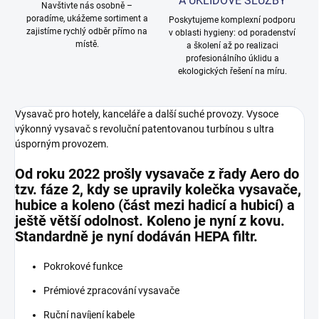
A ÚKLIDOVÉ SLUŽBY
Navštivte nás osobně –
poradíme, ukážeme sortiment a
Poskytujeme komplexní podporu
zajistíme rychlý odběr přímo na
v oblasti hygieny: od poradenství
místě.
a školení až po realizaci
profesionálního úklidu a
ekologických řešení na míru.
Vysavač pro hotely, kanceláře a další suché provozy.
Vysoce
výkonný vysavač s revoluční patentovanou turbínou s ultra
úsporným provozem.
Od roku 2022 prošly vysavače z řady Aero do
tzv. fáze 2, kdy se upravily kolečka vysavače,
hubice a koleno (část mezi hadicí a hubicí) a
ještě větší odolnost. Koleno je nyní z kovu.
Standardně je nyní dodáván HEPA filtr.
Pokrokové funkce
Prémiové zpracování vysavače
Ruční navíjení kabele