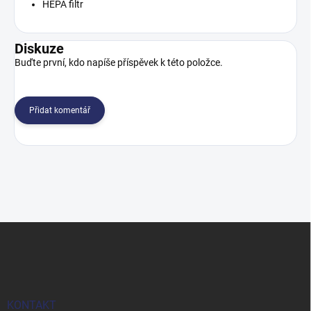
HEPA filtr
Diskuze
Buďte první, kdo napíše příspěvek k této položce.
Přidat komentář
Z
á
p
a
t
í
KONTAKT