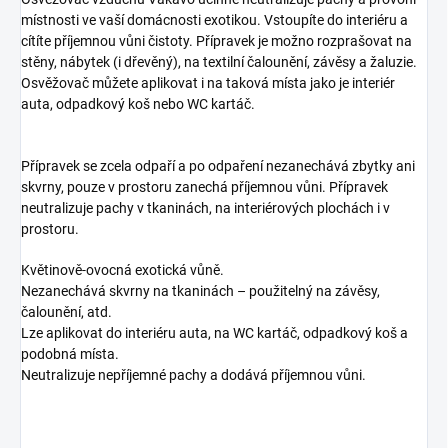
místnosti ve vaší domácnosti exotikou. Vstoupíte do interiéru a
cítíte příjemnou vůni čistoty. Přípravek je možno rozprašovat na
stěny, nábytek (i dřevěný), na textilní čalounění, závěsy a žaluzie.
Osvěžovač můžete aplikovat i na taková místa jako je interiér
auta, odpadkový koš nebo WC kartáč.
Přípravek se zcela odpaří a po odpaření nezanechává zbytky ani
skvrny, pouze v prostoru zanechá příjemnou vůni. Přípravek
neutralizuje pachy v tkaninách, na interiérových plochách i v
prostoru.
Květinově-ovocná exotická vůně.
Nezanechává skvrny na tkaninách – použitelný na závěsy,
čalounění, atd.
Lze aplikovat do interiéru auta, na WC kartáč, odpadkový koš a
podobná místa.
Neutralizuje nepříjemné pachy a dodává příjemnou vůni.