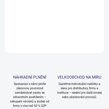
cena:
MOŽNOSTI
DORUČENÍ
−
+
Přidat do košíku
DETAILNÍ INFORMACE
ZEPTAT SE
NÁHRADNÍ PLNĚNÍ
VELKOOBCHOD NA MÍRU
Spoluprací s námi plníte
Zajistíme individuální nabídky a
zákonnou povinnost
slevy pro distributory, firmy a
zaměstnávat osoby se
instituce – ideální pro další prodej
zdravotním postižením –
nebo zásobování provozů.
nákupem výrobků a služeb od
firmy s více než 50 % OZP