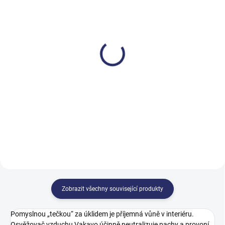
SKLADEM
SKLADEM
Krystal na koupelny ECO
Krystal WC cleaner ECO
750 ml
750 ml
61,42 Kč
41,62 Kč
74,32 Kč včetně DPH
50,36 Kč včetně DPH
Do košíku
Do košíku
Zobrazit všechny související produkty
Pomyslnou „tečkou“ za úklidem je příjemná vůně v interiéru.
Osvěžovač vzduchu Vakavo účinně neutralizuje pachy a provoní