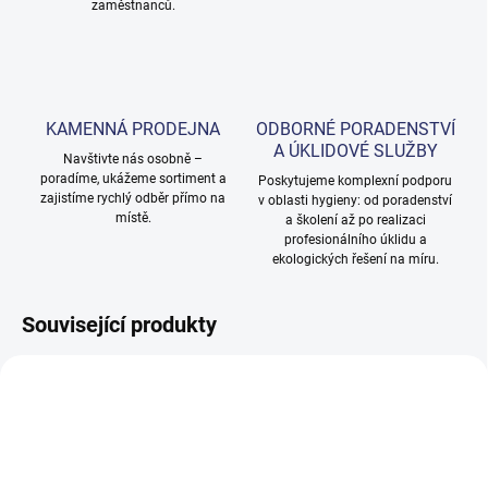
zaměstnanců.
KAMENNÁ PRODEJNA
ODBORNÉ PORADENSTVÍ
A ÚKLIDOVÉ SLUŽBY
Navštivte nás osobně –
poradíme, ukážeme sortiment a
Poskytujeme komplexní podporu
zajistíme rychlý odběr přímo na
v oblasti hygieny: od poradenství
místě.
a školení až po realizaci
profesionálního úklidu a
ekologických řešení na míru.
Související produkty