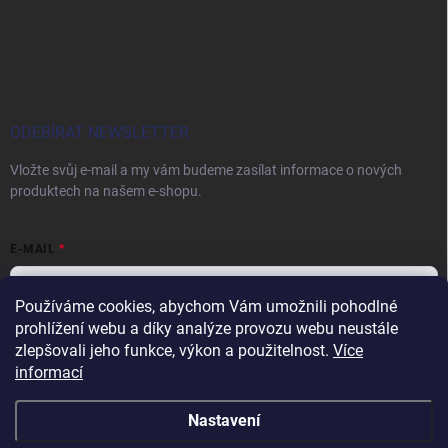
ODEBÍRAT NEWSLETTER
Vložte svůj e-mail a my vám budeme zasílat informace o nových
produktech na našem e-shopu.
E-MAIL
Používáme cookies, abychom Vám umožnili pohodlné
prohlížení webu a díky analýze provozu webu neustále
Vložením e-mailu souhlasíte s
podmínkami ochrany osobních údajů
zlepšovali jeho funkce, výkon a použitelnost.
Více
informací
Přihlásit se
Nastavení