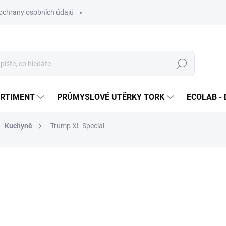
ochrany osobních údajů
Hledat
ORTIMENT
PRŮMYSLOVÉ UTĚRKY TORK
ECOLAB - 
Kuchyně
Trump XL Special
ocení
ZNAČKA:
ECOLAB
1 359,80 Kč
/ ks
1 645,36 Kč včetně DPH
Měrná
SKLADEM