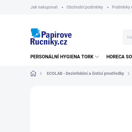
Přejít
Jak nakupovat
Obchodní podmínky
Podmínky 
na
obsah
PERSONÁLNÍ HYGIENA TORK
HORECA S
Domů
ECOLAB - Dezinfekční a čistící prostředky
Neohodnoceno
Podrobnosti hodn