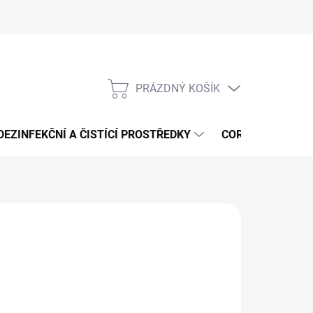
PRÁZDNÝ KOŠÍK
NÁKUPNÍ
KOŠÍK
DEZINFEKČNÍ A ČISTÍCÍ PROSTŘEDKY
CORMEN - ČISTÍ