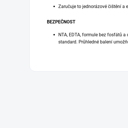
Zaručuje to jednorázové čištění a 
BEZPEČNOST
NTA, EDTA, formule bez fosfátů a 
standard. Průhledné balení umožň