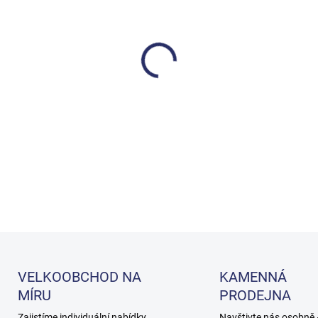
cena:
MOŽNOSTI DORUČENÍ
−
+
Alkalický praní nádobí
Trump XL Special je alkalický
Je součástí inovativní řady 
DETAILNÍ INFORMACE
VELKOOBCHOD NA
KAMENNÁ
MÍRU
PRODEJNA
Zajistíme individuální nabídky
Navštivte nás osobně