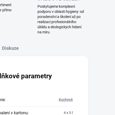
rtiment
Poskytujeme komplexní
ěr přímo
podporu v oblasti hygieny: od
poradenství a školení až po
realizaci profesionálního
úklidu a ekologických řešení
na míru.
Diskuze
lňkové parametry
rie
:
Kuchyně
balení v kartonu
:
4 x 5 l