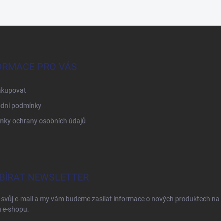
ORMACE PRO VÁS
akupovat
dní podmínky
nky ochrany osobních údajů
BÍRAT NEWSLETTER
 svůj e-mail a my vám budeme zasílat informace o nových produktech na
 e-shopu.