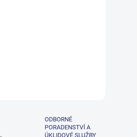
Přidat do košíku
 tekutý prací prostředek pro středně tvrdou vodu.
produktů Ecolab bez fosfátů a chloru.
ZEPTAT SE
ODBORNÉ
PORADENSTVÍ A
ÚKLIDOVÉ SLUŽBY
 –