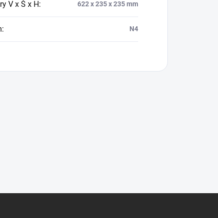
y V x Š x H
:
622 x 235 x 235 mm
m
:
N4