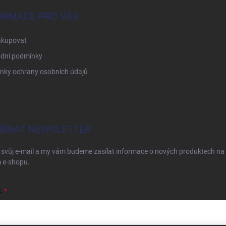
ORMACE PRO VÁS
akupovat
dní podmínky
nky ochrany osobních údajů
BÍRAT NEWSLETTER
 svůj e-mail a my vám budeme zasílat informace o nových produktech na
 e-shopu.
L