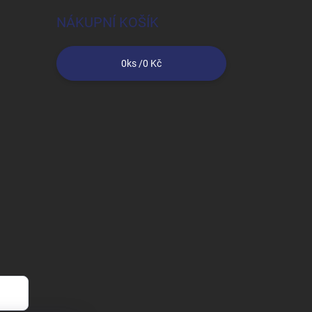
NÁKUPNÍ KOŠÍK
0
ks /
0 Kč