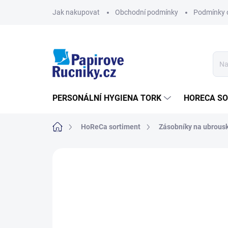
Přejít
Jak nakupovat
Obchodní podmínky
Podmínky 
na
obsah
PERSONÁLNÍ HYGIENA TORK
HORECA S
Domů
HoReCa sortiment
Zásobníky na ubrous
Neohodnoceno
Podrobnosti hodn
NOVINKA