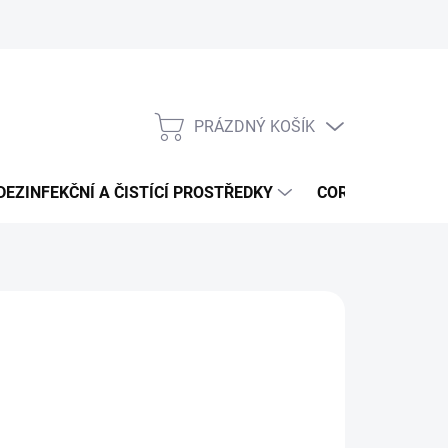
PRÁZDNÝ KOŠÍK
NÁKUPNÍ
KOŠÍK
DEZINFEKČNÍ A ČISTÍCÍ PROSTŘEDKY
CORMEN - ČISTÍ