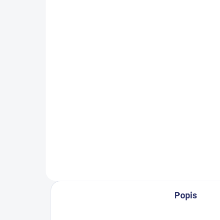
SKLADEM
Tork Premium ubrousky
To
do zásobníku Interfold
do 
1/2
1/
2 496 Kč
2 
3 020,16 Kč včetně DPH
2 6
Do košíku
Popis