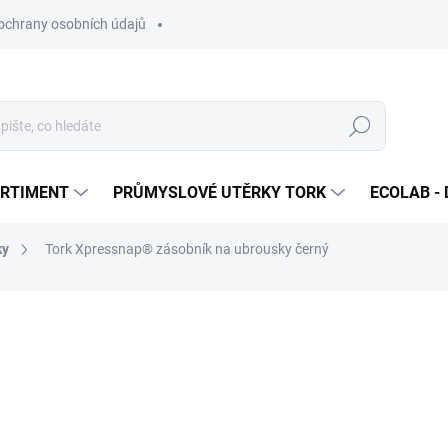
ochrany osobních údajů
Hledat
ORTIMENT
PRŮMYSLOVÉ UTĚRKY TORK
ECOLAB - 
ky
Tork Xpressnap® zásobník na ubrousky černý
ocení
ZNAČKA:
TORK
2 348 Kč
/ ks
2 841,08 Kč včetně DPH