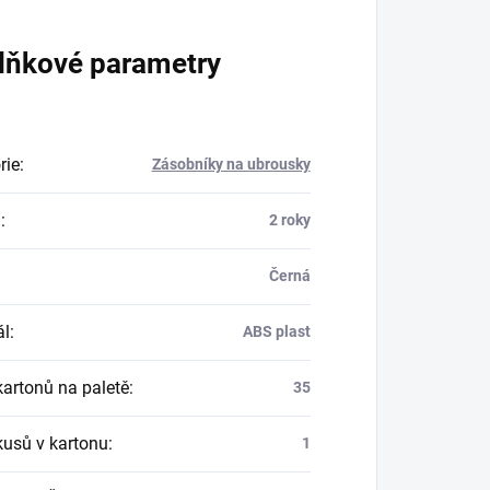
lňkové parametry
rie
:
Zásobníky na ubrousky
a
:
2 roky
Černá
ál
:
ABS plast
kartonů na paletě
:
35
kusů v kartonu
:
1