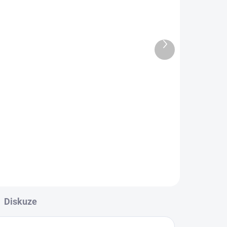
ADEM
DO TÝDNE NA OBJEDNÁVKU
Další
ky
Tork Xpressnap stolní
produkt
zásobník na ubrousky -
ořechové dřevo
2 005 Kč
2 426,05 Kč včetně DPH
Do košíku
Diskuze