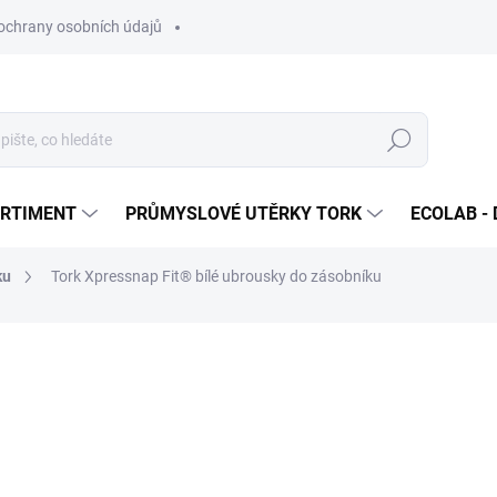
ochrany osobních údajů
Hledat
ORTIMENT
PRŮMYSLOVÉ UTĚRKY TORK
ECOLAB - 
ku
Tork Xpressnap Fit® bílé ubrousky do zásobníku
ocení
ZNAČKA:
TORK
1 162 Kč
/ ktn
1 406,02 Kč včetně DPH
Měrná
NA OBJEDNÁVKU