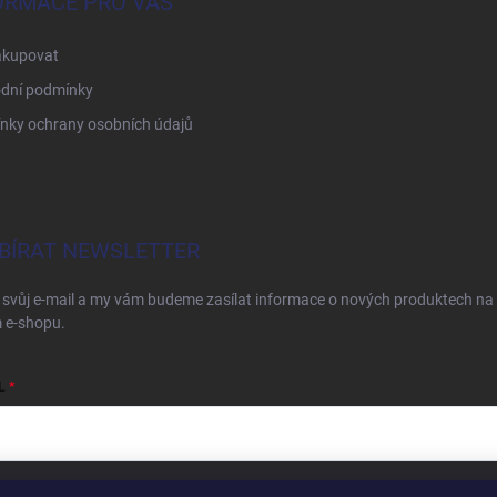
ORMACE PRO VÁS
akupovat
dní podmínky
nky ochrany osobních údajů
BÍRAT NEWSLETTER
 svůj e-mail a my vám budeme zasílat informace o nových produktech na
 e-shopu.
L
ím e-mailu souhlasíte s
podmínkami ochrany osobních údajů