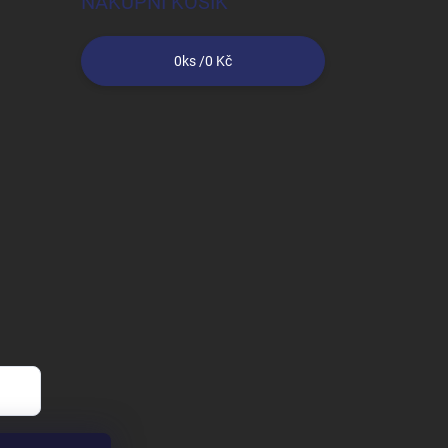
NÁKUPNÍ KOŠÍK
0
ks /
0 Kč