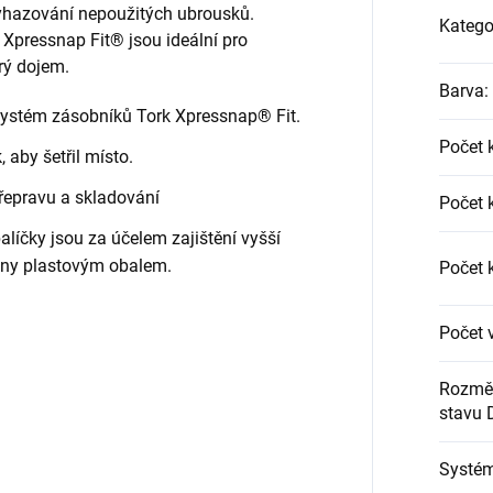
yhazování nepoužitých ubrousků.
Katego
 Xpressnap Fit® jsou ideální pro
brý dojem.
Barva
:
systém zásobníků Tork Xpressnap® Fit.
Počet 
 aby šetřil místo.
řepravu a skladování
Počet 
balíčky jsou za účelem zajištění vyšší
ěny plastovým obalem.
Počet 
Počet 
Rozměr
stavu 
Systé