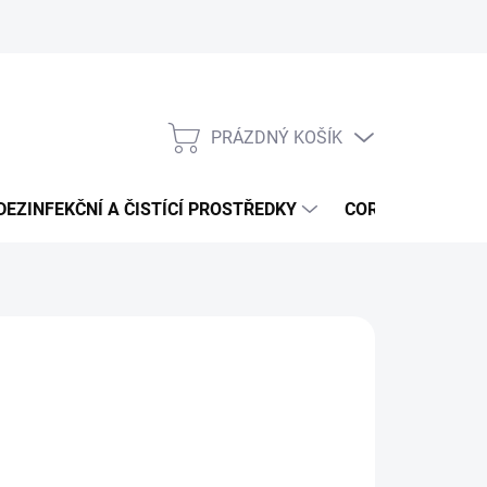
PRÁZDNÝ KOŠÍK
NÁKUPNÍ
KOŠÍK
DEZINFEKČNÍ A ČISTÍCÍ PROSTŘEDKY
CORMEN - ČISTÍ