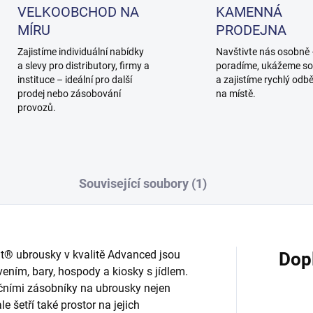
VELKOOBCHOD NA
KAMENNÁ
MÍRU
PRODEJNA
Zajistíme individuální nabídky
Navštivte nás osobně
a slevy pro distributory, firmy a
poradíme, ukážeme so
instituce – ideální pro další
a zajistíme rychlý odb
prodej nebo zásobování
na místě.
provozů.
Související soubory (1)
Fit® ubrousky v kvalitě Advanced jsou
Dop
vením, bary, hospody a kiosky s jídlem.
ičními zásobníky na ubrousky nejen
 šetří také prostor na jejich