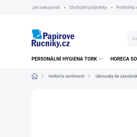
Přejít
Jak nakupovat
Obchodní podmínky
Podmínky 
na
obsah
PERSONÁLNÍ HYGIENA TORK
HORECA S
Domů
HoReCa sortiment
Ubrousky do zásobní
Neohodnoceno
Podrobnosti hodn