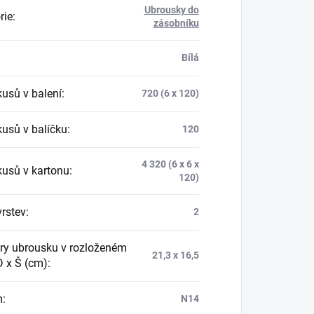
Ubrousky do
rie
:
zásobníku
Bílá
kusů v balení
:
720 (6 x 120)
kusů v balíčku
:
120
4 320 (6 x 6 x
kusů v kartonu
:
120)
vrstev
:
2
y ubrousku v rozloženém
21,3 x 16,5
D x Š (cm)
:
m
:
N14