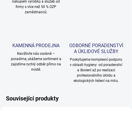
nákupem výrobků a služeb od
firmy s více než 50 % OZP
zaměstnanců.
KAMENNÁ PRODEJNA
ODBORNÉ PORADENSTVÍ
A ÚKLIDOVÉ SLUŽBY
Navštivte nás osobně –
poradíme, ukážeme sortiment a
Poskytujeme komplexní podporu
zajistíme rychlý odběr přímo na
v oblasti hygieny: od poradenství
místě.
a školení až po realizaci
profesionálního úklidu a
ekologických řešení na míru.
Související produkty
NOVINKA
NOVINKA