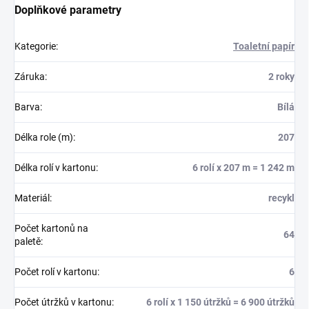
Doplňkové parametry
Kategorie
:
Toaletní papír
Záruka
:
2 roky
Barva
:
Bílá
Délka role (m)
:
207
Délka rolí v kartonu
:
6 rolí x 207 m = 1 242 m
Materiál
:
recykl
Počet kartonů na
64
paletě
:
Počet rolí v kartonu
:
6
Počet útržků v kartonu
:
6 rolí x 1 150 útržků = 6 900 útržků