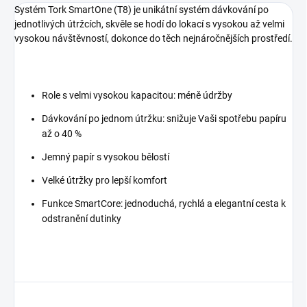
Systém Tork SmartOne (T8) je unikátní systém dávkování po
jednotlivých útržcích, skvěle se hodí do lokací s vysokou až velmi
vysokou návštěvností, dokonce do těch nejnáročnějších prostředí.
Role s velmi vysokou kapacitou: méně údržby
Dávkování po jednom útržku: snižuje Vaši spotřebu papíru
až o 40 %
Jemný papír s vysokou bělostí
Velké útržky pro lepší komfort
Funkce SmartCore: jednoduchá, rychlá a elegantní cesta k
odstranění dutinky