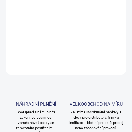
Měrná
SKLADEM
cena:
MOŽNOSTI
DORUČENÍ
−
+
Přidat do košíku
DETAILNÍ INFORMACE
ZEPTAT SE
NÁHRADNÍ PLNĚNÍ
VELKOOBCHOD NA MÍRU
Spoluprací s námi plníte
Zajistíme individuální nabídky a
zákonnou povinnost
slevy pro distributory, firmy a
zaměstnávat osoby se
instituce – ideální pro další prodej
zdravotním postižením –
nebo zásobování provozů.