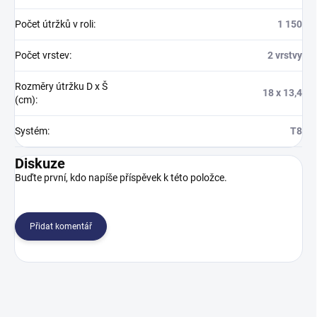
Počet útržků v roli
:
1 150
Počet vrstev
:
2 vrstvy
Rozměry útržku D x Š
18 x 13,4
(cm)
:
Systém
:
T8
Diskuze
Buďte první, kdo napíše příspěvek k této položce.
Přidat komentář