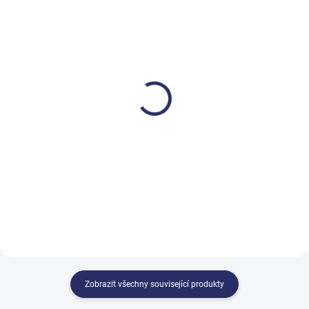
SKLADEM
SKLADEM
Tork SmartOne®
Tork SmartOne®
zásobník na toaletní
zásobník na toaletní
papír
papír
1 048,87 Kč
1 048,87 Kč
1 269,13 Kč včetně DPH
1 269,13 Kč včetně DPH
Do košíku
Do košíku
Zobrazit všechny související produkty