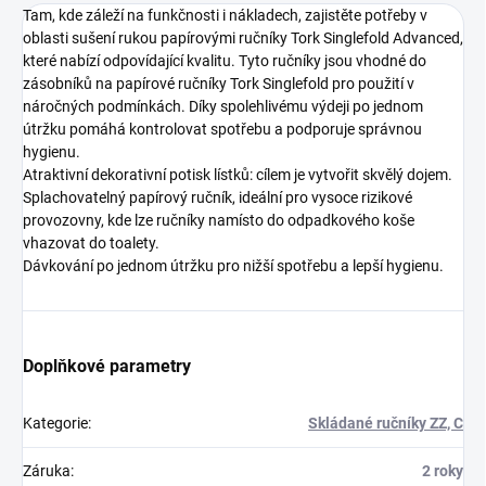
Tam, kde záleží na funkčnosti i nákladech, zajistěte potřeby v
oblasti sušení rukou papírovými ručníky Tork Singlefold Advanced,
které nabízí odpovídající kvalitu. Tyto ručníky jsou vhodné do
zásobníků na papírové ručníky Tork Singlefold pro použití v
náročných podmínkách. Díky spolehlivému výdeji po jednom
útržku pomáhá kontrolovat spotřebu a podporuje správnou
hygienu.
Atraktivní dekorativní potisk lístků: cílem je vytvořit skvělý dojem.
Splachovatelný papírový ručník, ideální pro vysoce rizikové
provozovny, kde lze ručníky namísto do odpadkového koše
vhazovat do toalety.
Dávkování po jednom útržku pro nižší spotřebu a lepší hygienu.
Doplňkové parametry
Kategorie
:
Skládané ručníky ZZ, C
Záruka
:
2 roky