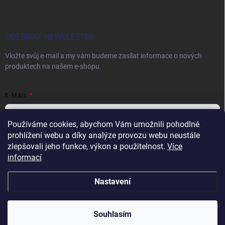
ODEBÍRAT NEWSLETTER
Vložte svůj e-mail a my vám budeme zasílat informace o nových
produktech na našem e-shopu.
E-MAIL
Používáme cookies, abychom Vám umožnili pohodlné
prohlížení webu a díky analýze provozu webu neustále
Vložením e-mailu souhlasíte s
podmínkami ochrany osobních údajů
zlepšovali jeho funkce, výkon a použitelnost.
Více
informací
Přihlásit se
Nastavení
Copyright 2026
papiroverucniky.cz
. Všechna práva vyhrazena.
Souhlasím