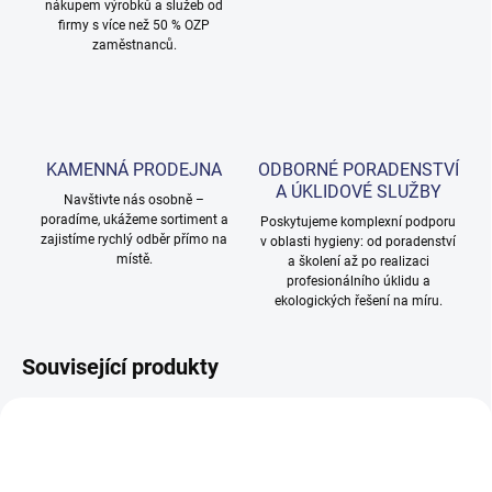
nákupem výrobků a služeb od
firmy s více než 50 % OZP
zaměstnanců.
KAMENNÁ PRODEJNA
ODBORNÉ PORADENSTVÍ
A ÚKLIDOVÉ SLUŽBY
Navštivte nás osobně –
poradíme, ukážeme sortiment a
Poskytujeme komplexní podporu
zajistíme rychlý odběr přímo na
v oblasti hygieny: od poradenství
místě.
a školení až po realizaci
profesionálního úklidu a
ekologických řešení na míru.
Související produkty