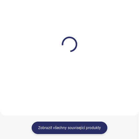
NENÍ SKLADEM
MOMENTÁLNĚ NEDOSTUPNÉ
Papírové ručníky ZZ
Papírové ručníky ZZ
4000 ks bílé
skládané šedé - 5 000 ks
599 Kč
453 Kč
724,79 Kč včetně DPH
548,13 Kč včetně DPH
Do košíku
Do košíku
Zobrazit všechny související produkty