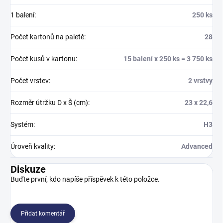
1 balení
:
250 ks
Počet kartonů na paletě
:
28
Počet kusů v kartonu
:
15 balení x 250 ks = 3 750 ks
Počet vrstev
:
2 vrstvy
Rozměr útržku D x Š (cm)
:
23 x 22,6
Systém
:
H3
Úroveň kvality
:
Advanced
Diskuze
Buďte první, kdo napíše příspěvek k této položce.
Přidat komentář