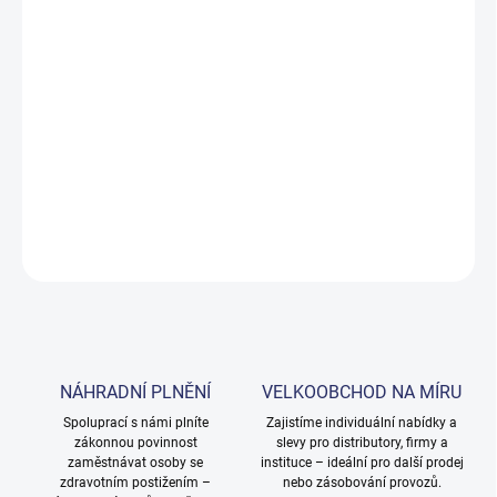
Měrná
DO TÝDNE NA OBJEDNÁVKU
cena:
MOŽNOSTI
DORUČENÍ
−
+
Přidat do košíku
DETAILNÍ INFORMACE
ZEPTAT SE
NÁHRADNÍ PLNĚNÍ
VELKOOBCHOD NA MÍRU
Spoluprací s námi plníte
Zajistíme individuální nabídky a
zákonnou povinnost
slevy pro distributory, firmy a
zaměstnávat osoby se
instituce – ideální pro další prodej
zdravotním postižením –
nebo zásobování provozů.