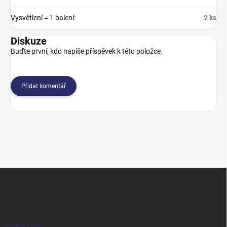
Vysvětlení = 1 balení
:
2 ks
Diskuze
Buďte první, kdo napíše příspěvek k této položce.
Přidat komentář
Z
á
p
a
t