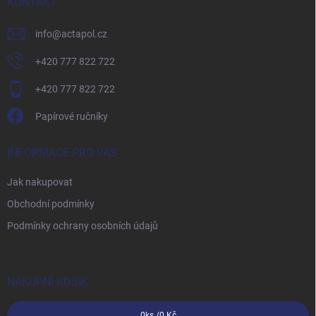
í
KONTAKT
info
@
actapol.cz
+420 777 822 722
+420 777 822 722
Papírové ručníky
INFORMACE PRO VÁS
Jak nakupovat
Obchodní podmínky
Podmínky ochrany osobních údajů
NÁKUPNÍ KOŠÍK
0
ks /
0 Kč