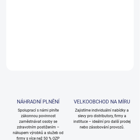
cena:
MOŽNOSTI
DORUČENÍ
−
+
Přidat do košíku
DETAILNÍ INFORMACE
ZEPTAT SE
NÁHRADNÍ PLNĚNÍ
VELKOOBCHOD NA MÍRU
Spoluprací s námi plníte
Zajistíme individuální nabídky a
zákonnou povinnost
slevy pro distributory, firmy a
zaměstnávat osoby se
instituce – ideální pro další prodej
zdravotním postižením –
nebo zásobování provozů.
nákupem výrobků a služeb od
firmy s více než 50 % OZP