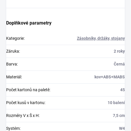
Doplňkové parametry
Kategorie
:
Zásobníky, držáky, stojany
Záruka
:
2 roky
Barva
:
Černá
Materiál
:
kov+ABS+MABS
Počet kartonů na paletě
:
45
Počet kusů v kartonu
:
10 balení
Rozměry V x Š x H
:
7,5 cm
Systém
:
W4