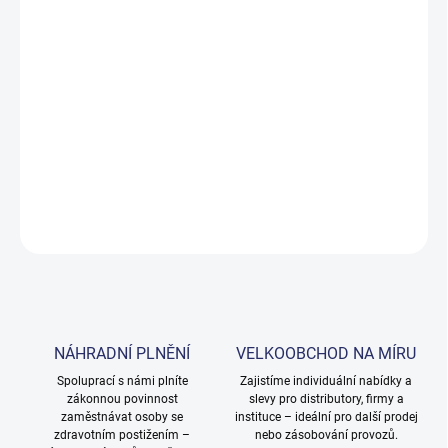
Měrná
SKLADEM
cena:
MOŽNOSTI
DORUČENÍ
−
+
Přidat do košíku
DETAILNÍ INFORMACE
ZEPTAT SE
NÁHRADNÍ PLNĚNÍ
VELKOOBCHOD NA MÍRU
Spoluprací s námi plníte
Zajistíme individuální nabídky a
zákonnou povinnost
slevy pro distributory, firmy a
zaměstnávat osoby se
instituce – ideální pro další prodej
zdravotním postižením –
nebo zásobování provozů.