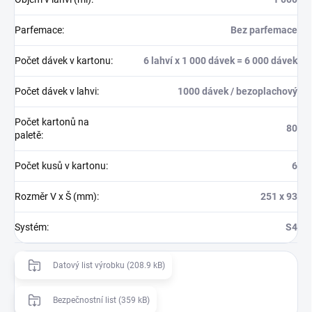
Parfemace
:
Bez parfemace
Počet dávek v kartonu
:
6 lahví x 1 000 dávek = 6 000 dávek
Počet dávek v lahvi
:
1000 dávek / bezoplachový
Počet kartonů na
80
paletě
:
Počet kusů v kartonu
:
6
Rozměr V x Š (mm)
:
251 x 93
Systém
:
S4
Datový list výrobku (208.9 kB)
Bezpečnostní list (359 kB)