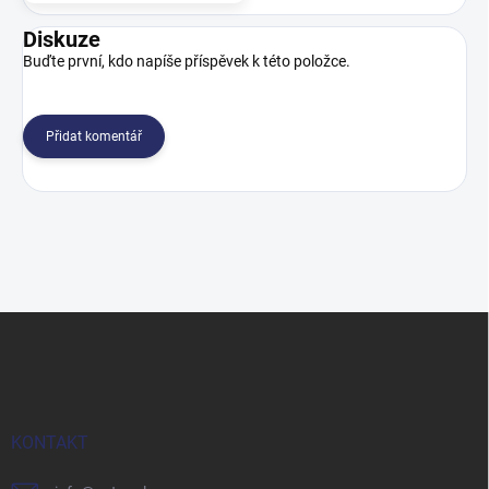
Diskuze
Buďte první, kdo napíše příspěvek k této položce.
Přidat komentář
Z
á
p
a
t
í
KONTAKT