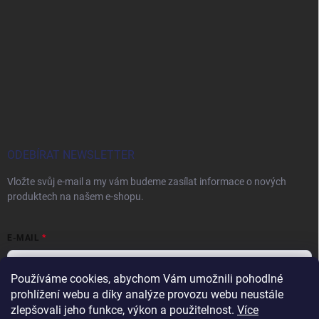
ODEBÍRAT NEWSLETTER
Vložte svůj e-mail a my vám budeme zasílat informace o nových
produktech na našem e-shopu.
E-MAIL
Používáme cookies, abychom Vám umožnili pohodlné
prohlížení webu a díky analýze provozu webu neustále
Vložením e-mailu souhlasíte s
podmínkami ochrany osobních údajů
zlepšovali jeho funkce, výkon a použitelnost.
Více