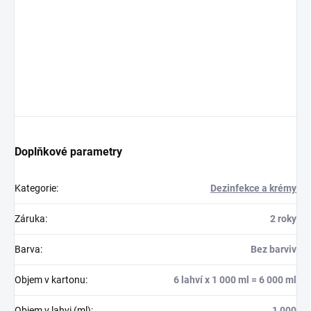
Doplňkové parametry
Kategorie
:
Dezinfekce a krémy
Záruka
:
2 roky
Barva
:
Bez barviv
Objem v kartonu
:
6 lahví x 1 000 ml = 6 000 ml
Objem v lahvi (ml)
:
1 000