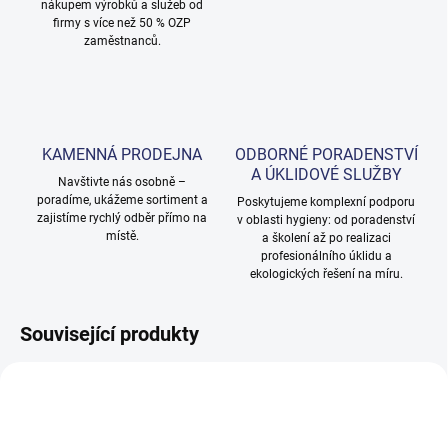
nákupem výrobků a služeb od
firmy s více než 50 % OZP
zaměstnanců.
KAMENNÁ PRODEJNA
ODBORNÉ PORADENSTVÍ
A ÚKLIDOVÉ SLUŽBY
Navštivte nás osobně –
poradíme, ukážeme sortiment a
Poskytujeme komplexní podporu
zajistíme rychlý odběr přímo na
v oblasti hygieny: od poradenství
místě.
a školení až po realizaci
profesionálního úklidu a
ekologických řešení na míru.
Související produkty
NOVINKA
NOVINKA