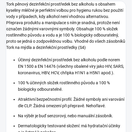
Tork pěnový dezinfekční prostředek bez alkoholu s obsahem
kyseliny mléčné je perfektní volbou pro hygienu rukou bez použití
vody v případech, kdy alkohol není vhodnou alternativou.
Přeprava produktu a manipulace s ním je snadná, protože není
označen žádnými varovnými symboly. Obsahuje 100 % složek
rostlinného původu a vodu a je 100 % biologicky odbouratelný,
proto se jedná o zodpovědnou volbu. Vhodné do všech zásobníků
Tork na mýdla a dezinfekční prostředky (S4)
Účinný dezinfekční prostředek bez alkoholu podle norem
EN 1500 a EN 14476 (všechny obalené viry jako HIV, SARS,
koronavirus, HBV, HCV, chřipka H1N1 a H5N1 apod.).
100 % účinných složek rostlinného původu a 100 %
biologicky odbouratelné.
Atraktivní bezpečnostní profil. Žádné symboly ani varování
dle CLP. Žádná omezení při přepravě. Nehořlavé.
Na výběr je buď senzorový, nebo manuální zásobník.
Dermatologicky testované složení: má hydratační účinky