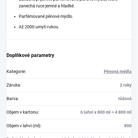
zanechá ruce jemné a hladké.
Parfémované pěnové mýdlo.
Až 2000 umytí rukou.
Doplňkové parametry
Kategorie
:
Pěnová mýdla
Záruka
:
2 roky
Barva
:
růžová
Objem v kartonu
:
6 lahví x 800 ml = 4 800 ml
Objem v lahvi (ml)
:
800