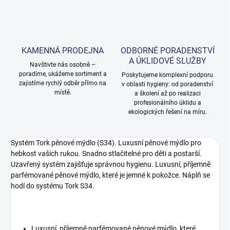
KAMENNÁ PRODEJNA
ODBORNÉ PORADENSTVÍ
A ÚKLIDOVÉ SLUŽBY
Navštivte nás osobně –
poradíme, ukážeme sortiment a
Poskytujeme komplexní podporu
zajistíme rychlý odběr přímo na
v oblasti hygieny: od poradenství
místě.
a školení až po realizaci
profesionálního úklidu a
ekologických řešení na míru.
Systém Tork pěnové mýdlo (S34). Luxusní pěnové mýdlo pro
hebkost vašich rukou. Snadno stlačitelné pro děti a postarší.
Uzavřený systém zajišťuje správnou hygienu. Luxusní, příjemně
parfémované pěnové mýdlo, které je jemné k pokožce. Náplň se
hodí do systému Tork S34.
Luxusní, příjemně parfémované pěnové mýdlo, které