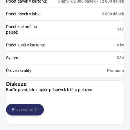
Počet dávek v kartonu
:
6 lahví x 2 000 dávek = 12 000 dávek
Počet dávek v lahvi
:
2 000 dávek
Počet kartonů na
147
paletě
:
Počet kusů v kartonu
:
6 ks
Systém
:
S34
Úroveň kvality
:
Premium
Diskuze
Buďte první, kdo napíše příspěvek k této položce.
Přidat komentář