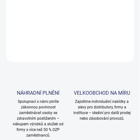
DORUČENÍ
−
+
Přidat do košíku
DETAILNÍ INFORMACE
ZEPTAT SE
NÁHRADNÍ PLNĚNÍ
VELKOOBCHOD NA MÍRU
Spoluprací s námi plníte
Zajistíme individuální nabídky a
zákonnou povinnost
slevy pro distributory, firmy a
zaměstnávat osoby se
instituce – ideální pro další prodej
zdravotním postižením –
nebo zásobování provozů.
nákupem výrobků a služeb od
firmy s více než 50 % OZP
zaměstnanců.