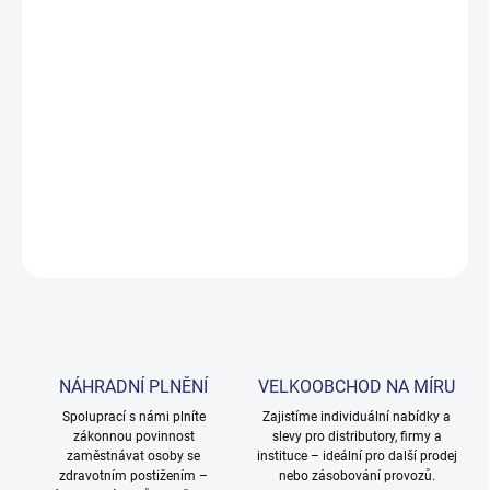
Měrná
DO TÝDNE NA OBJEDNÁVKU
cena:
MOŽNOSTI
DORUČENÍ
−
+
Přidat do košíku
DETAILNÍ INFORMACE
ZEPTAT SE
NÁHRADNÍ PLNĚNÍ
VELKOOBCHOD NA MÍRU
Spoluprací s námi plníte
Zajistíme individuální nabídky a
zákonnou povinnost
slevy pro distributory, firmy a
zaměstnávat osoby se
instituce – ideální pro další prodej
zdravotním postižením –
nebo zásobování provozů.