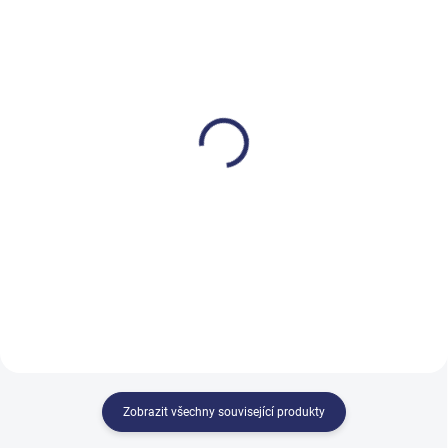
SKLADEM
NENÍ SKLADEM
Papírové ručníky V-Top
Papírové ručníky ZZ
2vrstvá celulóza 3 990 ks
4000 ks bílé
687,86 Kč
599 Kč
832,31 Kč včetně DPH
724,79 Kč včetně DPH
Do košíku
Do košíku
Zobrazit všechny související produkty