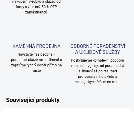
nákupem výrobků a služeb od
firmy s více než 50 % OZP
zaměstnanců.
KAMENNÁ PRODEJNA
ODBORNÉ PORADENSTVÍ
A ÚKLIDOVÉ SLUŽBY
Navštivte nás osobně –
poradíme, ukážeme sortiment a
Poskytujeme komplexní podporu
zajistíme rychlý odběr přímo na
v oblasti hygieny: od poradenství
místě.
a školení až po realizaci
profesionálního úklidu a
ekologických řešení na míru.
Související produkty
NOVINKA
TIP