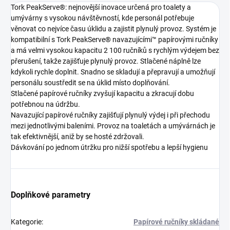
Tork PeakServe®: nejnovější inovace určená pro toalety a
umývárny s vysokou návštěvností, kde personál potřebuje
věnovat co nejvíce času úklidu a zajistit plynulý provoz. Systém je
kompatibilní s Tork PeakServe® navazujícími™ papírovými ručníky
a má velmi vysokou kapacitu 2 100 ručníků s rychlým výdejem bez
přerušení, takže zajišťuje plynulý provoz. Stlačené náplně lze
kdykoli rychle doplnit. Snadno se skladují a přepravují a umožňují
personálu soustředit se na úklid místo doplňování.
Stlačené papírové ručníky zvyšují kapacitu a zkracují dobu
potřebnou na údržbu.
Navazující papírové ručníky zajišťují plynulý výdej i při přechodu
mezi jednotlivými baleními. Provoz na toaletách a umývárnách je
tak efektivnější, aniž by se hosté zdržovali.
Dávkování po jednom útržku pro nižší spotřebu a lepší hygienu
Doplňkové parametry
Kategorie
:
Papírové ručníky skládané