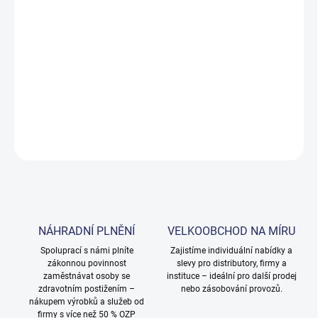
cena:
MOŽNOSTI
DORUČENÍ
−
+
Přidat do košíku
DETAILNÍ INFORMACE
ZEPTAT SE
NÁHRADNÍ PLNĚNÍ
VELKOOBCHOD NA MÍRU
Spoluprací s námi plníte
Zajistíme individuální nabídky a
zákonnou povinnost
slevy pro distributory, firmy a
zaměstnávat osoby se
instituce – ideální pro další prodej
zdravotním postižením –
nebo zásobování provozů.
nákupem výrobků a služeb od
firmy s více než 50 % OZP