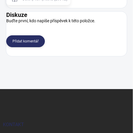
Diskuze
Buďte první, kdo napíše příspěvek k této položce.
Přidat komentář
Z
á
p
a
t
í
KONTAKT