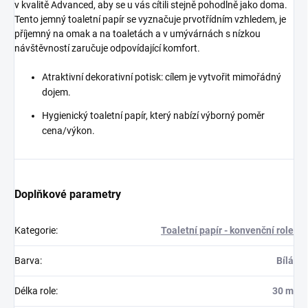
v kvalitě Advanced, aby se u vás cítili stejně pohodlně jako doma.
Tento jemný toaletní papír se vyznačuje prvotřídním vzhledem, je
příjemný na omak a na toaletách a v umývárnách s nízkou
návštěvností zaručuje odpovídající komfort.
Atraktivní dekorativní potisk: cílem je vytvořit mimořádný
dojem.
Hygienický toaletní papír, který nabízí výborný poměr
cena/výkon.
Doplňkové parametry
Kategorie
:
Toaletní papír - konvenční role
Barva
:
Bílá
Délka role
:
30 m