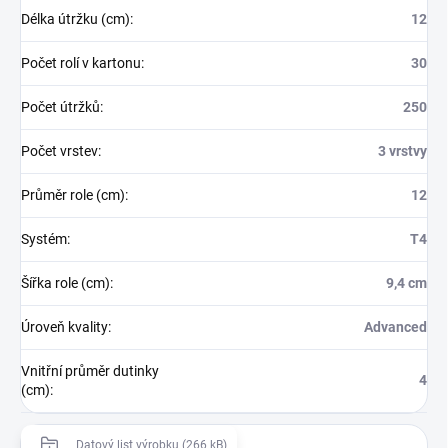
Délka útržku (cm)
:
12
Počet rolí v kartonu
:
30
Počet útržků
:
250
Počet vrstev
:
3 vrstvy
Průměr role (cm)
:
12
Systém
:
T4
Šířka role (cm)
:
9,4 cm
Úroveň kvality
:
Advanced
Vnitřní průměr dutinky
4
(cm)
:
Datový list výrobku (266 kB)