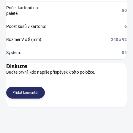
Počet kartonů na
80
paletě
:
Počet kusů v kartonu
:
6
Rozměr V x Š (mm)
:
240 x 92
Systém
:
S4
Diskuze
Buďte první, kdo napíše příspěvek k této položce.
Přidat komentář