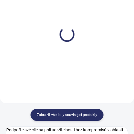
SKLADEM
SKLADEM DO TÝDNE
Tork jemně parfémované
Tork dezinfekční stojan
tekuté mýdlo
až na 4 zásobníky
155,92 Kč
5 500,51 Kč
188,66 Kč včetně DPH
6 655,62 Kč včetně DPH
Do košíku
Do košíku
Zobrazit všechny související produkty
Podpořte své cíle na poli udržitelnosti bez kompromisů v oblasti