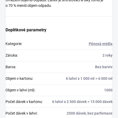
o 70 % menší objem odpadu.
Doplňkové parametry
Kategorie
:
Pěnová mýdla
Záruka
:
2 roky
Barva
:
Bez barviv
Objem v kartonu
:
6 lahví x 1 000 ml = 6 000 ml
Objem v lahvi (ml)
:
1000
Počet dávek v kartonu
:
6 lahví x 2 500 dávek = 15 000 dávek
Počet dávek v lahvi
:
2500 dávek, bez parfemace