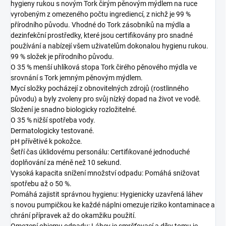
hygieny rukou s novým Tork čirým pěnovým mýdlem na ruce
vyrobeným z omezeného počtu ingrediencí, z nichž je 99 %
přírodního původu. Vhodné do Tork zásobníků na mýdla a
dezinfekční prostředky, které jsou certifikovány pro snadné
používání a nabízejí všem uživatelům dokonalou hygienu rukou.
99 % složek je přírodního původu.
O 35 % menší uhlíková stopa Tork čirého pěnového mýdla ve
srovnání s Tork jemným pěnovým mýdlem.
Mycí složky pocházejí z obnovitelných zdrojů (rostlinného
původu) a byly zvoleny pro svůj nízký dopad na život ve vodě.
Složení je snadno biologicky rozložitelné.
O 35 % nižší spotřeba vody.
Dermatologicky testované.
pH přívětivé k pokožce.
Šetří čas úklidovému personálu: Certifikované jednoduché
doplňování za méně než 10 sekund.
Vysoká kapacita snížení množství odpadu: Pomáhá snižovat
spotřebu až o 50 %.
Pomáhá zajistit správnou hygienu: Hygienicky uzavřená láhev
s novou pumpičkou ke každé náplni omezuje riziko kontaminace a
chrání přípravek až do okamžiku použití.
Omezení objemu odpadu: Láhev je smršťovací a díky tomu je