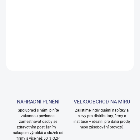
cena:
MOŽNOSTI
DORUČENÍ
−
+
Přidat do košíku
DETAILNÍ INFORMACE
ZEPTAT SE
NÁHRADNÍ PLNĚNÍ
VELKOOBCHOD NA MÍRU
Spoluprací s námi plníte
Zajistíme individuální nabídky a
zákonnou povinnost
slevy pro distributory, firmy a
zaměstnávat osoby se
instituce – ideální pro další prodej
zdravotním postižením –
nebo zásobování provozů.
nákupem výrobků a služeb od
firmy s více než 50 % OZP