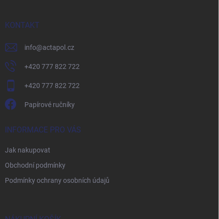
a
t
í
KONTAKT
info
@
actapol.cz
+420 777 822 722
+420 777 822 722
Papírové ručníky
INFORMACE PRO VÁS
Jak nakupovat
Obchodní podmínky
Podmínky ochrany osobních údajů