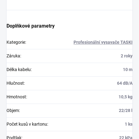
Doplňkové parametry
Kategorie
:
Profesionální vysavače TASKI
Záruka
:
2 roky
Délka kabelu
:
10 m
Hlučnost
:
64 dB/A
Hmotnost
:
10,5 kg
Objem
:
22/28 l
Počet kusů v kartonu
:
1 ks
Podtlak
:
22 kPa