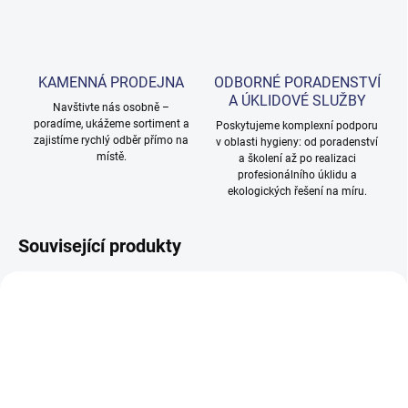
KAMENNÁ PRODEJNA
ODBORNÉ PORADENSTVÍ
A ÚKLIDOVÉ SLUŽBY
Navštivte nás osobně –
poradíme, ukážeme sortiment a
Poskytujeme komplexní podporu
zajistíme rychlý odběr přímo na
v oblasti hygieny: od poradenství
místě.
a školení až po realizaci
profesionálního úklidu a
ekologických řešení na míru.
Související produkty