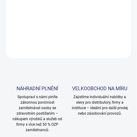
DORUČENÍ
−
+
Přidat do košíku
DETAILNÍ INFORMACE
ZEPTAT SE
NÁHRADNÍ PLNĚNÍ
VELKOOBCHOD NA MÍRU
Spoluprací s námi plníte
Zajistíme individuální nabídky a
zákonnou povinnost
slevy pro distributory, firmy a
zaměstnávat osoby se
instituce – ideální pro další prodej
zdravotním postižením –
nebo zásobování provozů.
nákupem výrobků a služeb od
firmy s více než 50 % OZP
zaměstnanců.