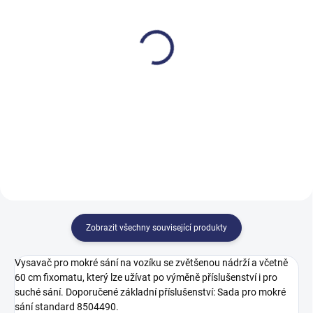
SKLADEM
SKLADEM
TASKI Jet 38
TASKI Jet 50
17 122 Kč
18 398 Kč
20 717,62 Kč včetně DPH
22 261,58 Kč včetně DPH
Do košíku
Do košíku
Zobrazit všechny související produkty
Vysavač pro mokré sání na vozíku se zvětšenou nádrží a včetně
60 cm fixomatu, který lze užívat po výměně příslušenství i pro
suché sání. Doporučené základní příslušenství: Sada pro mokré
sání standard 8504490.