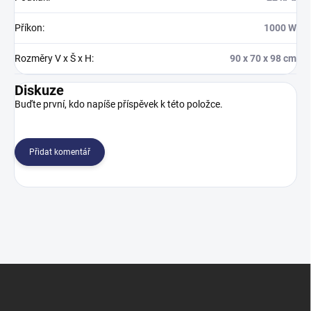
Příkon
:
1000 W
Rozměry V x Š x H
:
90 x 70 x 98 cm
Diskuze
Buďte první, kdo napíše příspěvek k této položce.
Přidat komentář
Z
á
p