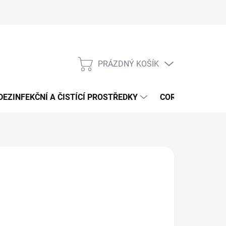
PRÁZDNÝ KOŠÍK
NÁKUPNÍ
KOŠÍK
DEZINFEKČNÍ A ČISTÍCÍ PROSTŘEDKY
CORMEN - ČISTÍ