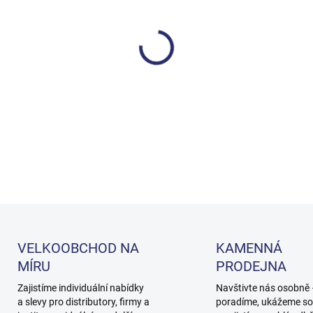
cena:
MOŽNOSTI DORUČENÍ
−
+
DETAILNÍ INFORMACE
VELKOOBCHOD NA
KAMENNÁ
MÍRU
PRODEJNA
Zajistíme individuální nabídky
Navštivte nás osobně
a slevy pro distributory, firmy a
poradíme, ukážeme so