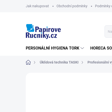
Přejít
Jak nakupovat
Obchodní podmínky
Podmínky 
na
obsah
PERSONÁLNÍ HYGIENA TORK
HORECA S
Domů
Úklidová technika TASKI
Profesionální 
Neohodnoceno
Podrobnosti hodn