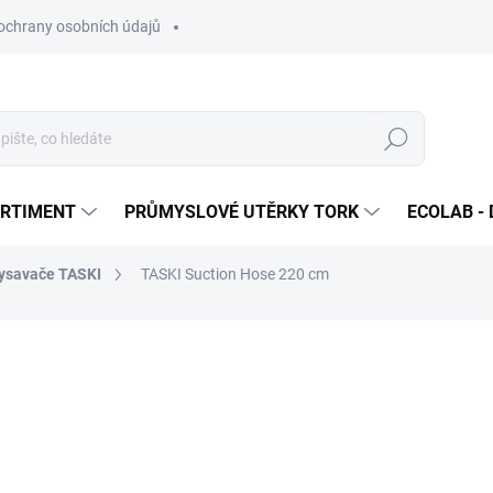
ochrany osobních údajů
Hledat
ORTIMENT
PRŮMYSLOVÉ UTĚRKY TORK
ECOLAB - 
vysavače TASKI
TASKI Suction Hose 220 cm
ocení
578 Kč
/ ks
699,38 Kč včetně DPH
Měrná
SKLADEM