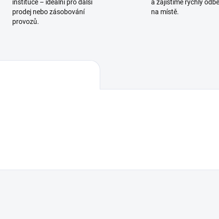
instituce – ideální pro další
a zajistíme rychlý odb
prodej nebo zásobování
na místě.
provozů.