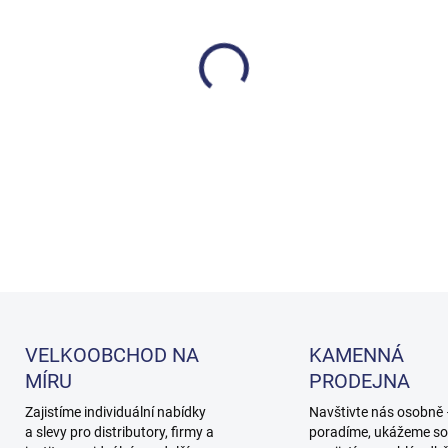
cena:
MOŽNOSTI DORUČENÍ
−
+
DETAILNÍ INFORMACE
VELKOOBCHOD NA
KAMENNÁ
MÍRU
PRODEJNA
Zajistíme individuální nabídky
Navštivte nás osobně
a slevy pro distributory, firmy a
poradíme, ukážeme so