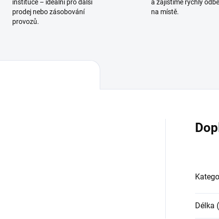
instituce – ideální pro další
a zajistíme rychlý odb
prodej nebo zásobování
na místě.
provozů.
Dop
Katego
Délka 