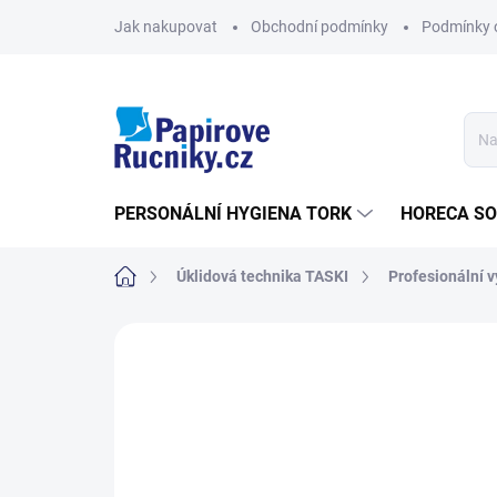
Přejít
Jak nakupovat
Obchodní podmínky
Podmínky 
na
obsah
PERSONÁLNÍ HYGIENA TORK
HORECA S
Domů
Úklidová technika TASKI
Profesionální 
Neohodnoceno
Podrobnosti hodn