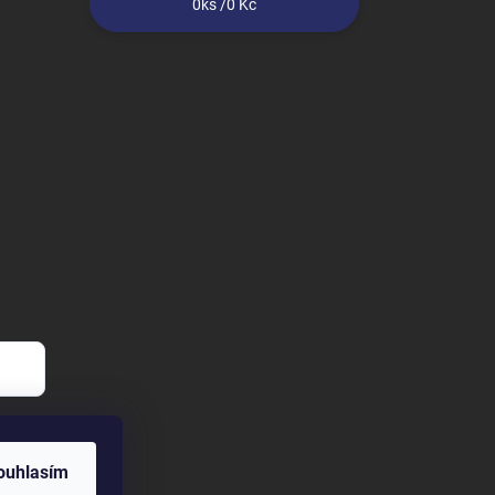
0
ks /
0 Kč
ouhlasím