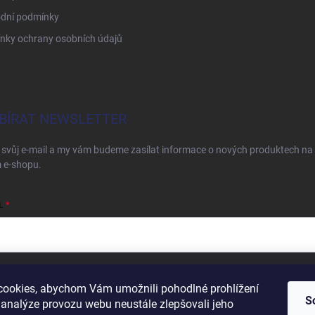
dní podmínky
nky ochrany osobních údajů
BÍRAT NEWSLETTER
 svůj e-mail a my vám budeme zasílat informace o nových produktech na
 e-shopu.
L
ím e-mailu souhlasíte s
podmínkami ochrany osobních údajů
ookies, abychom Vám umožnili pohodlné prohlížení
S
hlásit se
 analýze provozu webu neustále zlepšovali jeho