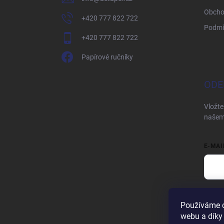
Obcho
+420 777 822 722
Podmí
+420 777 822 722
Papírové ručníky
ODE
Vložte
našem
E-MAI
Vložen
Používáme c
Při
webu a díky