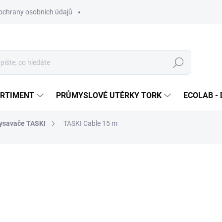
ochrany osobních údajů
Hledat
ORTIMENT
PRŮMYSLOVÉ UTĚRKY TORK
ECOLAB - 
vysavače TASKI
TASKI Cable 15 m
ocení
690 Kč
/ ks
834,90 Kč včetně DPH
Měrná
SKLADEM