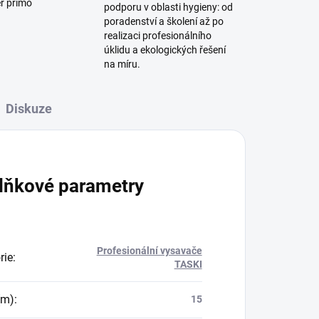
ěr přímo
podporu v oblasti hygieny: od
poradenství a školení až po
realizaci profesionálního
úklidu a ekologických řešení
na míru.
Diskuze
lňkové parametry
Profesionální vysavače
rie
:
TASKI
(m)
:
15