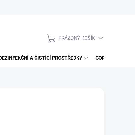
PRÁZDNÝ KOŠÍK
NÁKUPNÍ
KOŠÍK
DEZINFEKČNÍ A ČISTÍCÍ PROSTŘEDKY
CORMEN - ČISTÍ