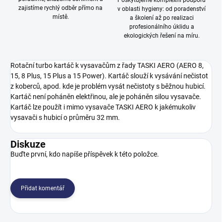
Poskytujeme komplexní podporu
zajistíme rychlý odběr přímo na
v oblasti hygieny: od poradenství
místě.
a školení až po realizaci
profesionálního úklidu a
ekologických řešení na míru.
Rotační turbo kartáč k vysavačům z řady TASKI AERO (AERO 8,
15, 8 Plus, 15 Plus a 15 Power). Kartáč slouží k vysávání nečistot
z koberců, apod. kde je problém vysát nečistoty s běžnou hubicí.
Kartáč není poháněn elektřinou, ale je poháněn silou vysavače.
Kartáč lze použít i mimo vysavače TASKI AERO k jakémukoliv
vysavači s hubicí o průměru 32 mm.
Diskuze
Buďte první, kdo napíše příspěvek k této položce.
Přidat komentář