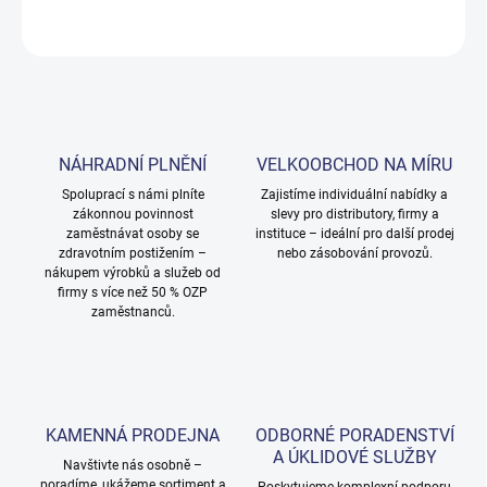
ZEPTAT SE
NÁHRADNÍ PLNĚNÍ
VELKOOBCHOD NA MÍRU
Spoluprací s námi plníte
Zajistíme individuální nabídky a
zákonnou povinnost
slevy pro distributory, firmy a
zaměstnávat osoby se
instituce – ideální pro další prodej
zdravotním postižením –
nebo zásobování provozů.
nákupem výrobků a služeb od
firmy s více než 50 % OZP
zaměstnanců.
KAMENNÁ PRODEJNA
ODBORNÉ PORADENSTVÍ
A ÚKLIDOVÉ SLUŽBY
Navštivte nás osobně –
poradíme, ukážeme sortiment a