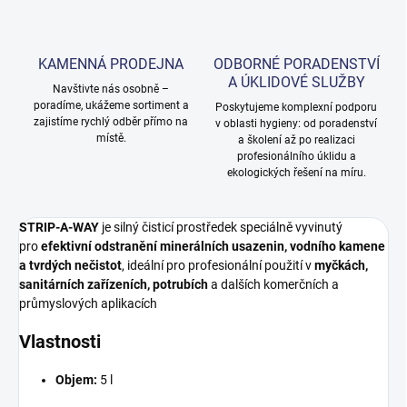
KAMENNÁ PRODEJNA
ODBORNÉ PORADENSTVÍ
A ÚKLIDOVÉ SLUŽBY
Navštivte nás osobně –
poradíme, ukážeme sortiment a
Poskytujeme komplexní podporu
zajistíme rychlý odběr přímo na
v oblasti hygieny: od poradenství
místě.
a školení až po realizaci
profesionálního úklidu a
ekologických řešení na míru.
STRIP-A-WAY
je silný čisticí prostředek speciálně vyvinutý
pro
efektivní odstranění minerálních usazenin, vodního kamene
a tvrdých nečistot
, ideální pro profesionální použití v
myčkách,
sanitárních zařízeních, potrubích
a dalších komerčních a
průmyslových aplikacích
Vlastnosti
Objem:
5 l