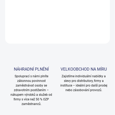
Silný čisticí přípravek určený k efektivnímu odstranění minerálních
usazenin, vodního kamene a dalších tvrdých nečistot z různých
povrchů.
DETAILNÍ INFORMACE
ZEPTAT SE
NÁHRADNÍ PLNĚNÍ
VELKOOBCHOD NA MÍRU
Spoluprací s námi plníte
Zajistíme individuální nabídky a
zákonnou povinnost
slevy pro distributory, firmy a
zaměstnávat osoby se
instituce – ideální pro další prodej
zdravotním postižením –
nebo zásobování provozů.
nákupem výrobků a služeb od
firmy s více než 50 % OZP
zaměstnanců.