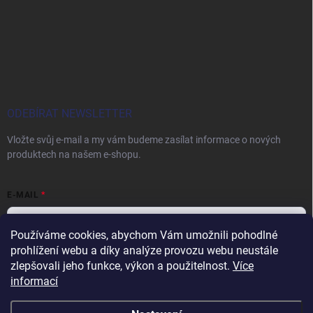
ODEBÍRAT NEWSLETTER
Vložte svůj e-mail a my vám budeme zasílat informace o nových
produktech na našem e-shopu.
E-MAIL
Používáme cookies, abychom Vám umožnili pohodlné
prohlížení webu a díky analýze provozu webu neustále
Vložením e-mailu souhlasíte s
podmínkami ochrany osobních údajů
zlepšovali jeho funkce, výkon a použitelnost.
Více
informací
Přihlásit se