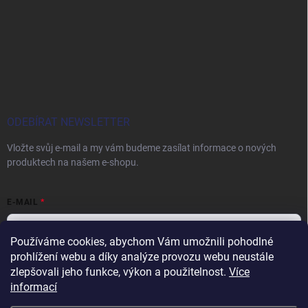
ODEBÍRAT NEWSLETTER
Vložte svůj e-mail a my vám budeme zasílat informace o nových
produktech na našem e-shopu.
E-MAIL
Používáme cookies, abychom Vám umožnili pohodlné
prohlížení webu a díky analýze provozu webu neustále
Vložením e-mailu souhlasíte s
podmínkami ochrany osobních údajů
zlepšovali jeho funkce, výkon a použitelnost.
Více
informací
Přihlásit se