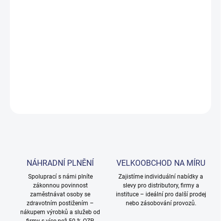
Certifikovaný pevný čisticí prostředek Nordic
SWAN pro tvrdou až velmi tvrdou vodu
Solid Clean H je vysoce koncentrovaný pevný prací prostředek,
který je účinný na i nejtvrdší půdě, zabraňuje hromadění vápna a
poskytuje čisté třpytivé výsledky.
DETAILNÍ INFORMACE
ZEPTAT SE
NÁHRADNÍ PLNĚNÍ
VELKOOBCHOD NA MÍRU
Spoluprací s námi plníte
Zajistíme individuální nabídky a
zákonnou povinnost
slevy pro distributory, firmy a
zaměstnávat osoby se
instituce – ideální pro další prodej
zdravotním postižením –
nebo zásobování provozů.
nákupem výrobků a služeb od