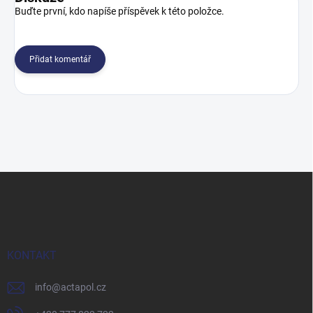
Buďte první, kdo napíše příspěvek k této položce.
Přidat komentář
Z
á
p
a
t
í
KONTAKT
info
@
actapol.cz