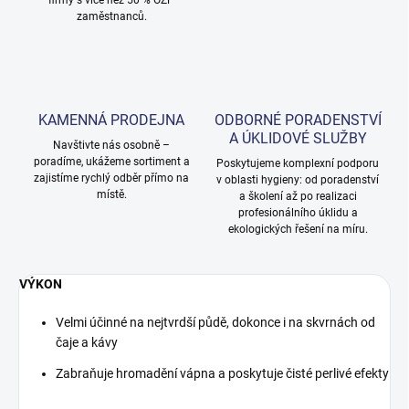
firmy s více než 50 % OZP
zaměstnanců.
KAMENNÁ PRODEJNA
ODBORNÉ PORADENSTVÍ
A ÚKLIDOVÉ SLUŽBY
Navštivte nás osobně –
poradíme, ukážeme sortiment a
Poskytujeme komplexní podporu
zajistíme rychlý odběr přímo na
v oblasti hygieny: od poradenství
místě.
a školení až po realizaci
profesionálního úklidu a
ekologických řešení na míru.
VÝKON
Velmi účinné na nejtvrdší půdě, dokonce i na skvrnách od
čaje a kávy
Zabraňuje hromadění vápna a poskytuje čisté perlivé efekty