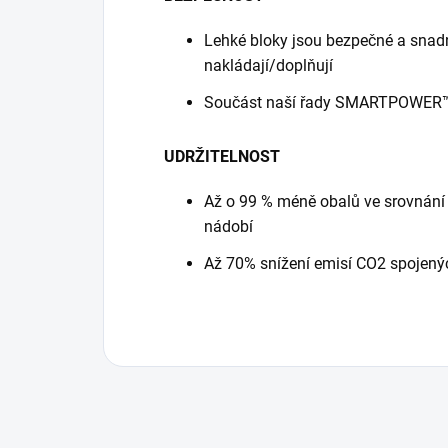
Lehké bloky jsou bezpečné a snadno
nakládají/doplňují
Součást naší řady SMARTPOWER™ 
UDRŽITELNOST
Až o 99 % méně obalů ve srovnání
nádobí
Až 70% snížení emisí CO2 spojený