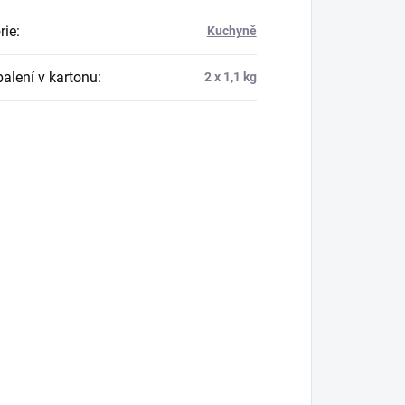
rie
:
Kuchyně
balení v kartonu
:
2 x 1,1 kg