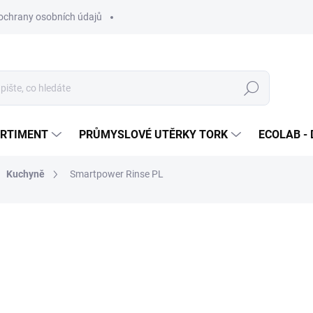
ochrany osobních údajů
Hledat
ORTIMENT
PRŮMYSLOVÉ UTĚRKY TORK
ECOLAB - 
Kuchyně
Smartpower Rinse PL
ocení
ZNAČKA:
ECOLAB
4 357 Kč
/ ks
5 271,97 Kč včetně DPH
Měrná
NA OBJEDNÁVKU