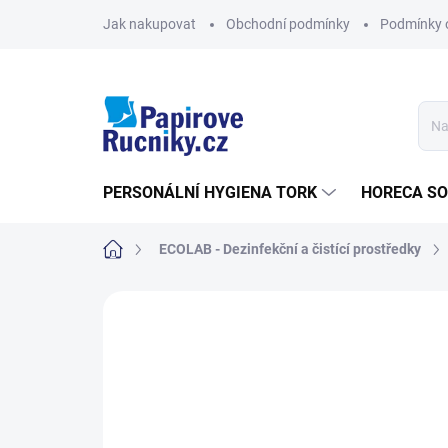
Přejít
Jak nakupovat
Obchodní podmínky
Podmínky 
na
obsah
PERSONÁLNÍ HYGIENA TORK
HORECA S
Domů
ECOLAB - Dezinfekční a čistící prostředky
Neohodnoceno
Podrobnosti hodn