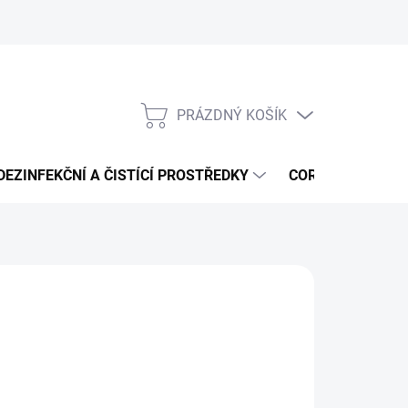
PRÁZDNÝ KOŠÍK
NÁKUPNÍ
KOŠÍK
DEZINFEKČNÍ A ČISTÍCÍ PROSTŘEDKY
CORMEN - ČISTÍ