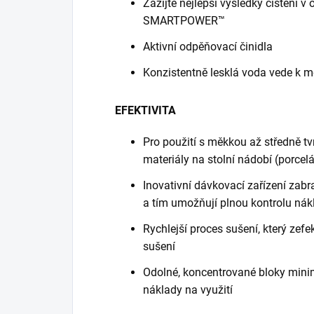
Zažijte nejlepší výsledky čištění 
SMARTPOWER™
Aktivní odpěňovací činidla
Konzistentně lesklá voda vede k 
EFEKTIVITA
Pro použití s měkkou až středně t
materiály na stolní nádobí (porcelá
Inovativní dávkovací zařízení za
a tím umožňují plnou kontrolu nák
Rychlejší proces sušení, který zefe
sušení
Odolné, koncentrované bloky minima
náklady na využití