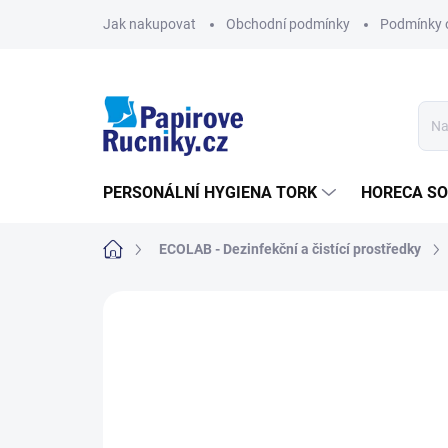
Přejít
Jak nakupovat
Obchodní podmínky
Podmínky 
na
obsah
PERSONÁLNÍ HYGIENA TORK
HORECA S
Domů
ECOLAB - Dezinfekční a čistící prostředky
Neohodnoceno
Podrobnosti hodn