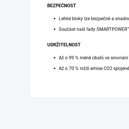
BEZPEČNOST
Lehké bloky lze bezpečně a snadno
Součást naší řady SMARTPOWER™
UDRŽITELNOST
Až o 99 % méně obalů ve srovnání
Až o 70 % nižší emise CO2 spojen