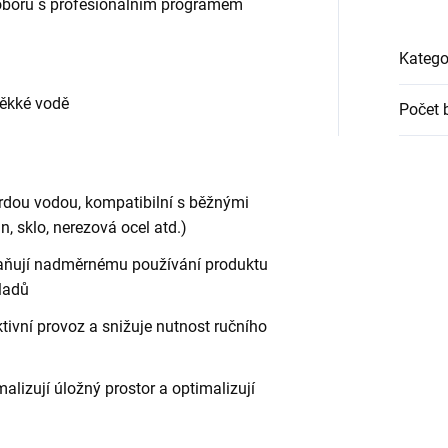
v oboru s profesionálním programem
Katego
měkké vodě
Počet 
vrdou vodou, kompatibilní s běžnými
n, sklo, nerezová ocel atd.)
braňují nadměrnému používání produktu
ladů
ktivní provoz a snižuje nutnost ručního
lizují úložný prostor a optimalizují