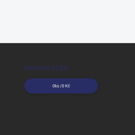
NÁKUPNÍ KOŠÍK
0
ks /
0 Kč