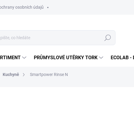
ochrany osobních údajů
Hledat
ORTIMENT
PRŮMYSLOVÉ UTĚRKY TORK
ECOLAB - 
Kuchyně
Smartpower Rinse N
ocení
ZNAČKA:
ECOLAB
4 505 Kč
/ ks
5 451,05 Kč včetně DPH
Měrná
SKLADEM