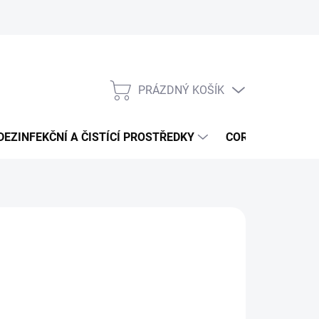
PRÁZDNÝ KOŠÍK
NÁKUPNÍ
KOŠÍK
DEZINFEKČNÍ A ČISTÍCÍ PROSTŘEDKY
CORMEN - ČISTÍ