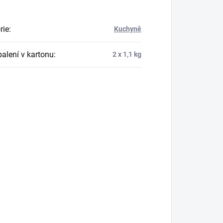
rie
:
Kuchyně
balení v kartonu
:
2 x 1,1 kg