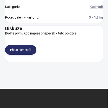
Kategorie
:
Kuchyně
Počet balení v kartonu
:
3 x 1,8 kg
Diskuze
Buďte první, kdo napíše příspěvek k této položce.
Přidat komentář
Z
á
p
a