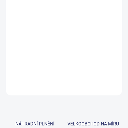
S
Příbory a nerezová ocel předmočené pro
středně tvrdé až tvrdé vody
SMARTPOWER™ Presoak rozkládá potravinové půdy, jako jsou
škrobové a proteinové filmy,
na příborech a nerezové vodě,
které
myčka sama nezvládne. Lehký blok je bezpečný a snadno
skladovatelný, přenosný a doplňovatelný a jeho inovativní design
snižuje obal až o 99 % ve srovnání se standardními systémy mytí
nádobí.
DETAILNÍ INFORMACE
ZEPTAT SE
NÁHRADNÍ PLNĚNÍ
VELKOOBCHOD NA MÍRU