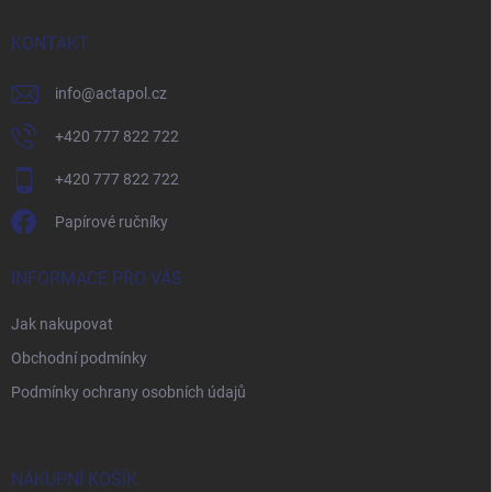
t
í
KONTAKT
info
@
actapol.cz
+420 777 822 722
+420 777 822 722
Papírové ručníky
INFORMACE PRO VÁS
Jak nakupovat
Obchodní podmínky
Podmínky ochrany osobních údajů
NÁKUPNÍ KOŠÍK