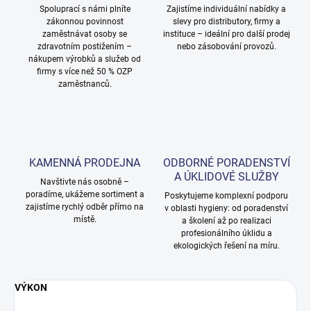
Spoluprací s námi plníte
Zajistíme individuální nabídky a
zákonnou povinnost
slevy pro distributory, firmy a
zaměstnávat osoby se
instituce – ideální pro další prodej
zdravotním postižením –
nebo zásobování provozů.
nákupem výrobků a služeb od
firmy s více než 50 % OZP
zaměstnanců.
KAMENNÁ PRODEJNA
ODBORNÉ PORADENSTVÍ
A ÚKLIDOVÉ SLUŽBY
Navštivte nás osobně –
poradíme, ukážeme sortiment a
Poskytujeme komplexní podporu
zajistíme rychlý odběr přímo na
v oblasti hygieny: od poradenství
místě.
a školení až po realizaci
profesionálního úklidu a
ekologických řešení na míru.
VÝKON