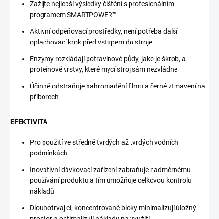
Zažijte nejlepší výsledky čištění s profesionálním
programem SMARTPOWER™
Aktivní odpěňovací prostředky, není potřeba další
oplachovací krok před vstupem do stroje
Enzymy rozkládají potravinové půdy, jako je škrob, a
proteinové vrstvy, které mycí stroj sám nezvládne
Účinně odstraňuje nahromadění filmu a černé ztmavení na
příborech
EFEKTIVITA
Pro použití ve středně tvrdých až tvrdých vodních
podmínkách
Inovativní dávkovací zařízení zabraňuje nadměrnému
používání produktu a tím umožňuje celkovou kontrolu
nákladů
Dlouhotrvající, koncentrované bloky minimalizují úložný
prostor a optimalizují náklady na využití