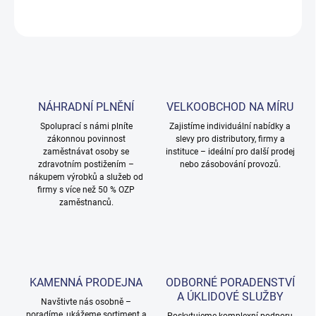
ZEPTAT SE
NÁHRADNÍ PLNĚNÍ
VELKOOBCHOD NA MÍRU
Spoluprací s námi plníte
Zajistíme individuální nabídky a
zákonnou povinnost
slevy pro distributory, firmy a
zaměstnávat osoby se
instituce – ideální pro další prodej
zdravotním postižením –
nebo zásobování provozů.
nákupem výrobků a služeb od
firmy s více než 50 % OZP
zaměstnanců.
KAMENNÁ PRODEJNA
ODBORNÉ PORADENSTVÍ
A ÚKLIDOVÉ SLUŽBY
Navštivte nás osobně –
poradíme, ukážeme sortiment a