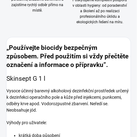
Poskytujeme komplexní podporu
zajistíme rychlý odběr přímo na
v oblasti hygieny: od poradenství
místě.
a školení až po realizaci
profesionálního úklidu a
ekologických řešení na míru.
„Používejte biocidy bezpečným
způsobem. Před použitím si vždy přečtěte
označení a informace o přípravku“.
Skinsept G 1 l
Vysoce účinný barevný alkoholový dezinfekční prostředek určený
k dezinfekci operačního pole a kůže před injekcemi, punkcemi,
odběry krve apod. Vodorozpustné zbarvení. Neředí se.
Neobsahuje jód.
Výhody pro uživatele:
krátká doba působení