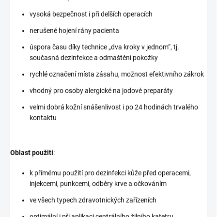
vysoká bezpečnost i při delších operacích
nerušené hojení rány pacienta
úspora času díky technice „dva kroky v jednom“, tj.
současná dezinfekce a odmaštění pokožky
rychlé označení místa zásahu, možnost efektivního zákrok
vhodný pro osoby alergické na jodové preparáty
velmi dobrá kožní snášenlivost i po 24 hodinách trvalého
kontaktu
Oblast použití
:
k přímému použití pro dezinfekci kůže před operacemi,
injekcemi, punkcemi, odběry krve a očkováním
ve všech typech zdravotnických zařízeních
optimální i při aplikaci centrálního žilního katetru