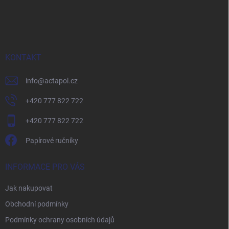
Z
á
p
a
t
í
KONTAKT
info
@
actapol.cz
+420 777 822 722
+420 777 822 722
Papírové ručníky
INFORMACE PRO VÁS
Jak nakupovat
Obchodní podmínky
Podmínky ochrany osobních údajů