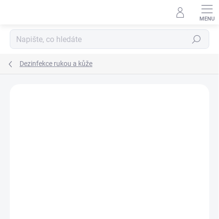
Přejít
na
obsah
Hledat
Dezinfekce rukou a kůže
Neohodnoceno
Podrobnosti hodnocení