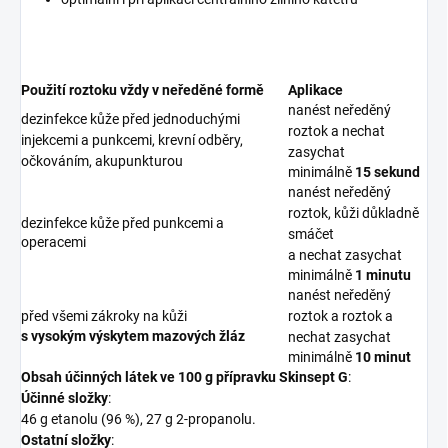
Použití roztoku vždy v neředěné formě
Aplikace
nanést neředěný
dezinfekce kůže před jednoduchými
roztok a nechat
injekcemi a punkcemi, krevní odběry,
zasychat
očkováním, akupunkturou
minimálně
15 sekund
nanést neředěný
roztok, kůži důkladně
dezinfekce kůže před punkcemi a
smáčet
operacemi
a nechat zasychat
minimálně
1 minutu
nanést neředěný
před všemi zákroky na kůži
roztok a roztok a
s vysokým výskytem mazových žláz
nechat zasychat
minimálně
10 minut
Obsah účinných látek ve 100 g přípravku Skinsept G
:
Účinné složky
:
46 g etanolu (96 %), 27 g 2-propanolu.
Ostatní složky
: