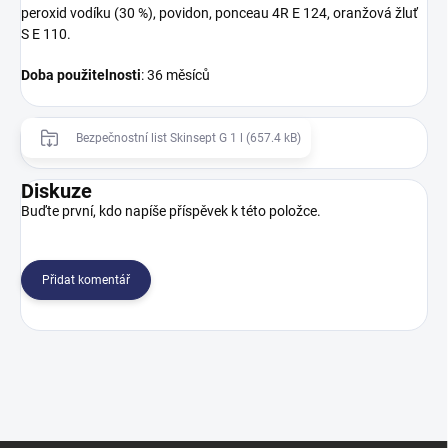
peroxid vodíku (30 %), povidon, ponceau 4R E 124, oranžová žluť
S E 110.
Doba použitelnosti
: 36 měsíců
Bezpečnostní list Skinsept G 1 l (657.4 kB)
Diskuze
Buďte první, kdo napíše příspěvek k této položce.
Přidat komentář