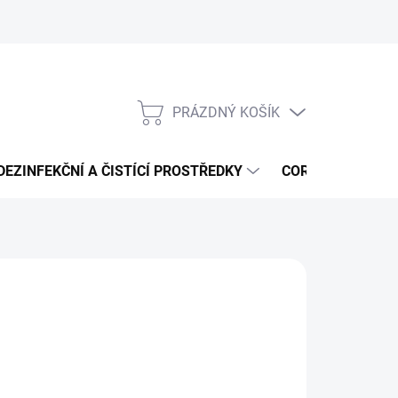
PRÁZDNÝ KOŠÍK
NÁKUPNÍ
KOŠÍK
DEZINFEKČNÍ A ČISTÍCÍ PROSTŘEDKY
CORMEN - ČISTÍ