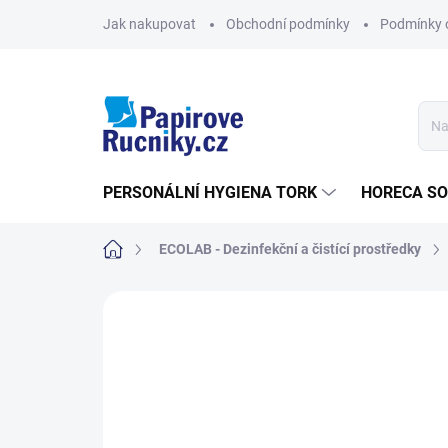
Přejít
Jak nakupovat
Obchodní podmínky
Podmínky 
na
obsah
PERSONÁLNÍ HYGIENA TORK
HORECA S
Domů
ECOLAB - Dezinfekční a čistící prostředky
Neohodnoceno
Podrobnosti hodn