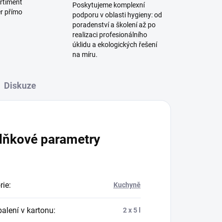
rtiment
Poskytujeme komplexní
ěr přímo
podporu v oblasti hygieny: od
poradenství a školení až po
realizaci profesionálního
úklidu a ekologických řešení
na míru.
Diskuze
lňkové parametry
rie
:
Kuchyně
balení v kartonu
:
2 x 5 l