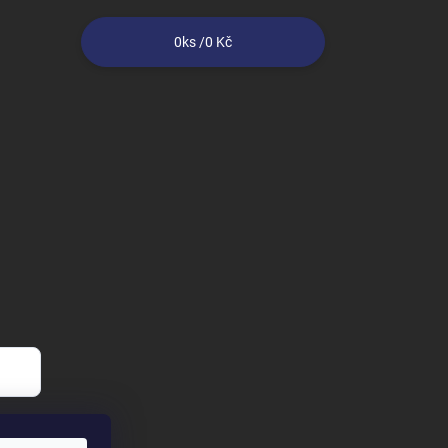
0
ks /
0 Kč