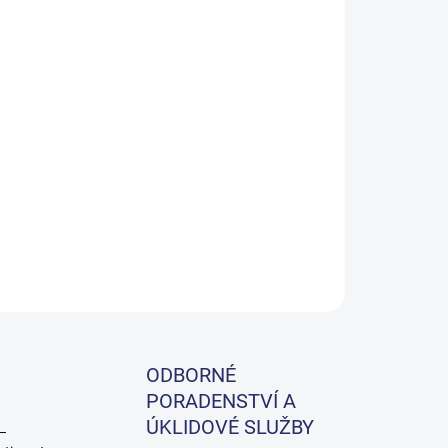
Přidat do košíku
hový dezinfekční prostředek připravený k použití,
oti bakteriím a obalovým virům, včetně SARS-
ZEPTAT SE
ODBORNÉ
PORADENSTVÍ A
ÚKLIDOVÉ SLUŽBY
 –