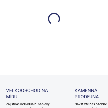
cena:
MOŽNOSTI DORUČENÍ
−
+
Sirafan Speed je rychlý povrc
který má širokou účinnost pr
CoV-2 (COVID-19).
DETAILNÍ INFORMACE
VELKOOBCHOD NA
KAMENNÁ
MÍRU
PRODEJNA
Zajistíme individuální nabídky
Navštivte nás osobně