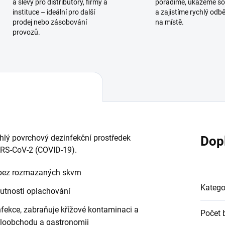
a slevy pro distributory, firmy a
poradíme, ukážeme so
instituce – ideální pro další
a zajistíme rychlý odb
prodej nebo zásobování
na místě.
provozů.
chlý povrchový dezinfekční prostředek
Dop
SARS-CoV-2 (COVID-19).
 bez rozmazaných skvrn
Katego
nutnosti oplachování
fekce, zabraňuje křížové kontaminaci a
Počet 
aloobchodu a gastronomii