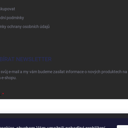
akupovat
dní podmínky
nky ochrany osobních údajů
BÍRAT NEWSLETTER
 svůj e-mail a my vám budeme zasílat informace o nových produktech na
 e-shopu.
L
ím e-mailu souhlasíte s
podmínkami ochrany osobních údajů