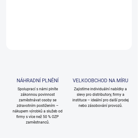
−
+
Přidat do košíku
DETAILNÍ INFORMACE
ZEPTAT SE
NÁHRADNÍ PLNĚNÍ
VELKOOBCHOD NA MÍRU
Spoluprací s námi plníte
Zajistíme individuální nabídky a
zákonnou povinnost
slevy pro distributory, firmy a
zaměstnávat osoby se
instituce – ideální pro další prodej
zdravotním postižením –
nebo zásobování provozů.
nákupem výrobků a služeb od
firmy s více než 50 % OZP
zaměstnanců.