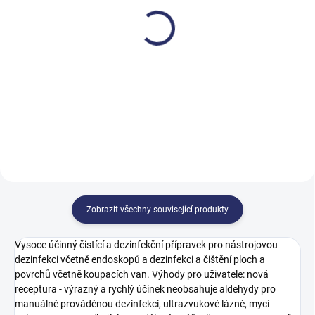
Sekusept Aktiv 6 kg
Sekusept Plus 2 l -
náhrada Aniosyme XL3
3 748,43 Kč
1 335,08 Kč
4 535,60 Kč včetně DPH
1 615,45 Kč včetně DPH
Do košíku
Do košíku
Zobrazit všechny související produkty
Vysoce účinný čistící a dezinfekční přípravek pro nástrojovou
dezinfekci včetně endoskopů a dezinfekci a čištění ploch a
povrchů včetně koupacích van. Výhody pro uživatele: nová
receptura - výrazný a rychlý účinek neobsahuje aldehydy pro
manuálně prováděnou dezinfekci, ultrazvukové lázně, mycí