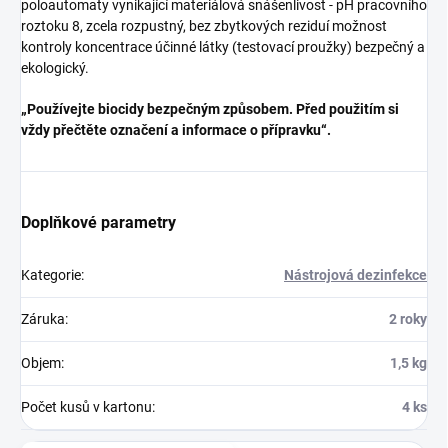
poloautomaty vynikající materiálová snášenlivost - pH pracovního
roztoku 8, zcela rozpustný, bez zbytkových reziduí možnost
kontroly koncentrace účinné látky (testovací proužky) bezpečný a
ekologický.
„Používejte biocidy bezpečným způsobem. Před použitím si
vždy přečtěte označení a informace o přípravku“.
Doplňkové parametry
Kategorie
:
Nástrojová dezinfekce
Záruka
:
2 roky
Objem
:
1,5 kg
Počet kusů v kartonu
:
4 ks