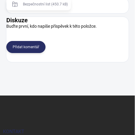
Bezpečnostní list (450.7 kB)
Diskuze
Buďte první, kdo napíše příspěvek k této položce.
Přidat komentář
Z
á
p
a
t
í
KONTAKT