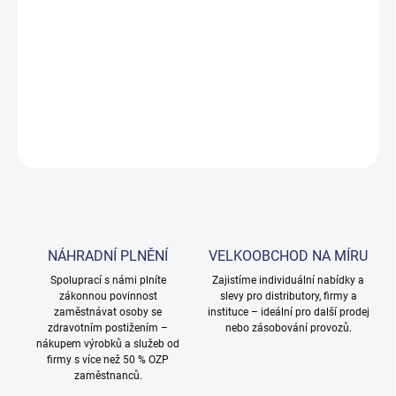
DORUČENÍ
−
+
Přidat do košíku
DETAILNÍ INFORMACE
ZEPTAT SE
NÁHRADNÍ PLNĚNÍ
VELKOOBCHOD NA MÍRU
Spoluprací s námi plníte
Zajistíme individuální nabídky a
zákonnou povinnost
slevy pro distributory, firmy a
zaměstnávat osoby se
instituce – ideální pro další prodej
zdravotním postižením –
nebo zásobování provozů.
nákupem výrobků a služeb od
firmy s více než 50 % OZP
zaměstnanců.