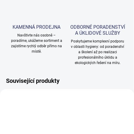
KAMENNÁ PRODEJNA
ODBORNÉ PORADENSTVÍ
A ÚKLIDOVÉ SLUŽBY
Navštivte nás osobně –
poradíme, ukážeme sortiment a
Poskytujeme komplexní podporu
zajistíme rychlý odběr přímo na
v oblasti hygieny: od poradenství
místě.
a školení až po realizaci
profesionálního úklidu a
ekologických řešení na míru.
Související produkty