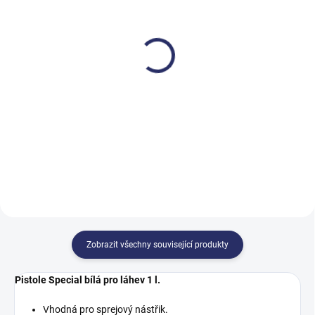
SKLADEM
SKLADEM
Pumpa pro 6 l kanystr
Dávkovací pumpička pro
láhve 0,5 l
310,45 Kč
145,57 Kč
375,64 Kč včetně DPH
176,14 Kč včetně DPH
Do košíku
Do košíku
Zobrazit všechny související produkty
Pistole Special bílá pro láhev 1 l.
Vhodná pro sprejový nástřik.