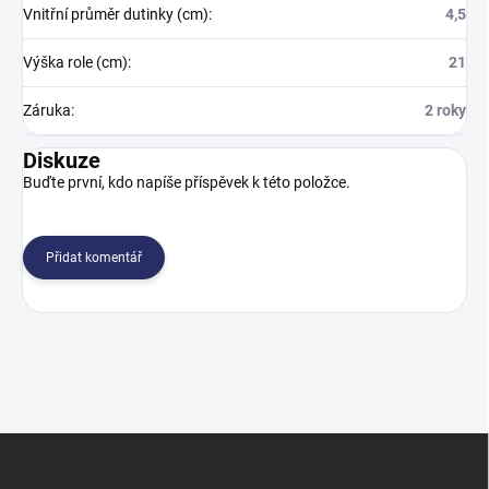
Vnitřní průměr dutinky (cm)
:
4,5
Výška role (cm)
:
21
Záruka
:
2 roky
Diskuze
Buďte první, kdo napíše příspěvek k této položce.
Přidat komentář
Z
á