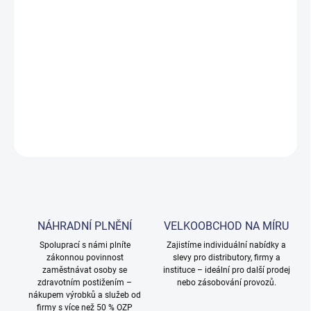
cena:
MOŽNOSTI
DORUČENÍ
−
+
Přidat do košíku
DETAILNÍ INFORMACE
ZEPTAT SE
NÁHRADNÍ PLNĚNÍ
VELKOOBCHOD NA MÍRU
Spoluprací s námi plníte
Zajistíme individuální nabídky a
zákonnou povinnost
slevy pro distributory, firmy a
zaměstnávat osoby se
instituce – ideální pro další prodej
zdravotním postižením –
nebo zásobování provozů.
nákupem výrobků a služeb od
firmy s více než 50 % OZP