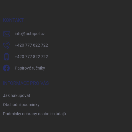
p
a
t
í
KONTAKT
info
@
actapol.cz
+420 777 822 722
+420 777 822 722
Papírové ručníky
INFORMACE PRO VÁS
Jak nakupovat
Obchodní podmínky
Podmínky ochrany osobních údajů