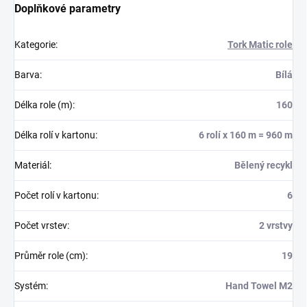
Doplňkové parametry
Kategorie
:
Tork Matic role
Barva
:
Bílá
Délka role (m)
:
160
Délka rolí v kartonu
:
6 rolí x 160 m = 960 m
Materiál
:
Bělený recykl
Počet rolí v kartonu
:
6
Počet vrstev
:
2 vrstvy
Průměr role (cm)
:
19
Systém
:
Hand Towel M2