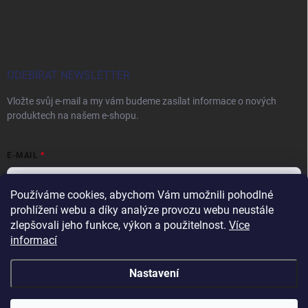
ODEBÍRAT NEWSLETTER
Vložte svůj e-mail a my vám budeme zasílat informace o nových
produktech na našem e-shopu.
E-MAIL
Používáme cookies, abychom Vám umožnili pohodlné
prohlížení webu a díky analýze provozu webu neustále
Vložením e-mailu souhlasíte s
podmínkami ochrany osobních údajů
zlepšovali jeho funkce, výkon a použitelnost.
Více
informací
Přihlásit se
Nastavení