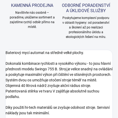
KAMENNÁ PRODEJNA
ODBORNÉ PORADENSTVÍ
A ÚKLIDOVÉ SLUŽBY
Navštivte nás osobně –
poradíme, ukážeme sortiment a
Poskytujeme komplexní podporu
zajistíme rychlý odběr přímo na
v oblasti hygieny: od poradenství
místě.
a školení až po realizaci
profesionálního úklidu a
ekologických řešení na míru.
Bateriový mycí automat na středně velké plochy.
Dokonalá kombinace rychlosti a vysokého výkonu - to jsou hlavní
přednosti modelu Swingo 755 B. Stroj je velice snadný na ovládání
a poskytuje maximální výkon při čištění ve stísněných prostorech.
Systém dvou os umožňuje otočení stroje téměř na místě.
Objemná 40 litrová nádrž zvyšuje akční rádius stroje.
Patentovaná stěrka ve tvaru V zajišťuje absolutně suchou
podlahu.
Díky použití hi-tech materiálů se zvyšuje odolnost stroje. Servisní
náklady jsou tak minimální.