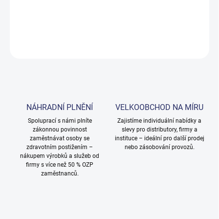
DETAILNÍ INFORMACE
ZEPTAT SE
NÁHRADNÍ PLNĚNÍ
VELKOOBCHOD NA MÍRU
Spoluprací s námi plníte
Zajistíme individuální nabídky a
zákonnou povinnost
slevy pro distributory, firmy a
zaměstnávat osoby se
instituce – ideální pro další prodej
zdravotním postižením –
nebo zásobování provozů.
nákupem výrobků a služeb od
firmy s více než 50 % OZP
zaměstnanců.