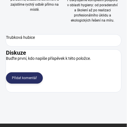
Poskytujeme komplexní podporu
zajistíme rychlý odběr přímo na
v oblasti hygieny: od poradenství
místě.
a školení až po realizaci
profesionálního úklidu a
ekologických řešení na míru.
Trubková hubice
Diskuze
Buďte první, kdo napíše příspěvek k této položce.
Přidat komentář
Z