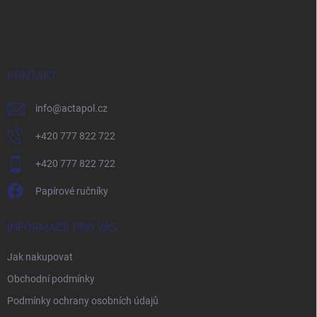
á
p
a
t
í
KONTAKT
info
@
actapol.cz
+420 777 822 722
+420 777 822 722
Papírové ručníky
INFORMACE PRO VÁS
Jak nakupovat
Obchodní podmínky
Podmínky ochrany osobních údajů