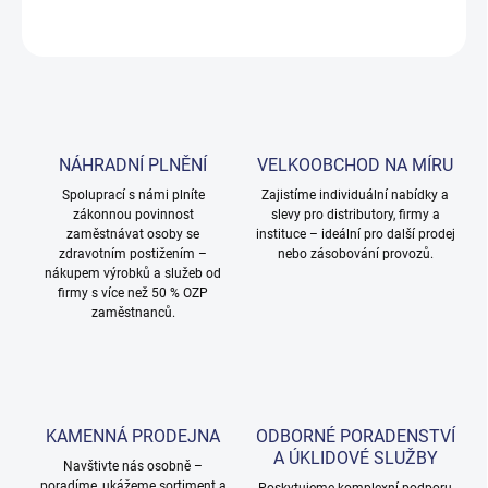
ZEPTAT SE
NÁHRADNÍ PLNĚNÍ
VELKOOBCHOD NA MÍRU
Spoluprací s námi plníte
Zajistíme individuální nabídky a
zákonnou povinnost
slevy pro distributory, firmy a
zaměstnávat osoby se
instituce – ideální pro další prodej
zdravotním postižením –
nebo zásobování provozů.
nákupem výrobků a služeb od
firmy s více než 50 % OZP
zaměstnanců.
KAMENNÁ PRODEJNA
ODBORNÉ PORADENSTVÍ
A ÚKLIDOVÉ SLUŽBY
Navštivte nás osobně –
poradíme, ukážeme sortiment a