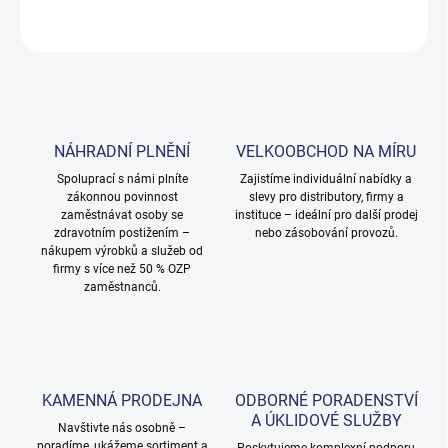
ZEPTAT SE
NÁHRADNÍ PLNĚNÍ
VELKOOBCHOD NA MÍRU
Spoluprací s námi plníte
Zajistíme individuální nabídky a
zákonnou povinnost
slevy pro distributory, firmy a
zaměstnávat osoby se
instituce – ideální pro další prodej
zdravotním postižením –
nebo zásobování provozů.
nákupem výrobků a služeb od
firmy s více než 50 % OZP
zaměstnanců.
KAMENNÁ PRODEJNA
ODBORNÉ PORADENSTVÍ
A ÚKLIDOVÉ SLUŽBY
Navštivte nás osobně –
poradíme, ukážeme sortiment a