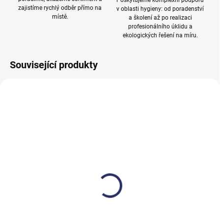
Poskytujeme komplexní podporu
zajistíme rychlý odběr přímo na
v oblasti hygieny: od poradenství
místě.
a školení až po realizaci
profesionálního úklidu a
ekologických řešení na míru.
Související produkty
SKLADEM
SKLADEM
Drátěnka kovová
Drátěnka nerez 1ks - 40
g
14,50 Kč
23,37 Kč
17,55 Kč včetně DPH
28,28 Kč včetně DPH