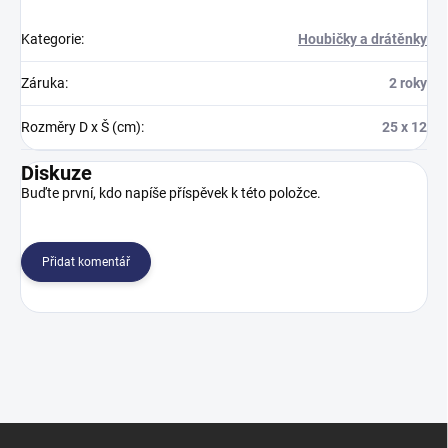
Kategorie
:
Houbičky a drátěnky
Záruka
:
2 roky
Rozměry D x Š (cm)
:
25 x 12
Diskuze
Buďte první, kdo napíše příspěvek k této položce.
Přidat komentář
Z