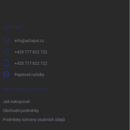
á
p
a
t
í
KONTAKT
info
@
actapol.cz
+420 777 822 722
+420 777 822 722
Papírové ručníky
INFORMACE PRO VÁS
Jak nakupovat
Obchodní podmínky
Podmínky ochrany osobních údajů