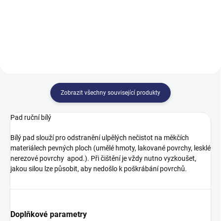
Do košíku
Do košíku
Zobrazit všechny související produkty
Pad ruční bílý
​​​Bílý pad slouží pro odstranění ulpělých nečistot na měkčích
materiálech pevných ploch (umělé hmoty, lakované povrchy, lesklé
nerezové povrchy apod.). Při čištění je vždy nutno vyzkoušet,
jakou silou lze působit, aby nedošlo k poškrábání povrchů.
Doplňkové parametry