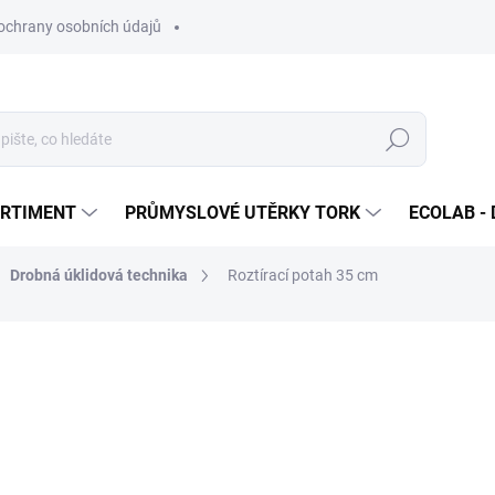
ochrany osobních údajů
Hledat
ORTIMENT
PRŮMYSLOVÉ UTĚRKY TORK
ECOLAB - 
Drobná úklidová technika
Roztírací potah 35 cm
ocení
299 Kč
/ ks
361,79 Kč včetně DPH
Měrná
SKLADEM