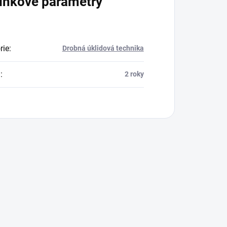
lňkové parametry
rie
:
Drobná úklidová technika
a
:
2 roky