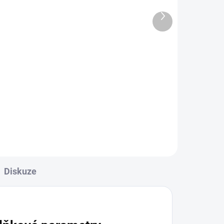
Další
ADEM
SKLADEM
produkt
cm
Náhradní guma do stěrky
35 cm
82 Kč
99,22 Kč včetně DPH
Do košíku
Diskuze