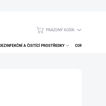
PRÁZDNÝ KOŠÍK
NÁKUPNÍ
KOŠÍK
DEZINFEKČNÍ A ČISTÍCÍ PROSTŘEDKY
CORMEN - ČISTÍ