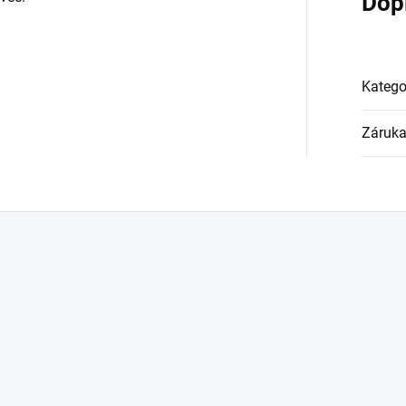
Dop
Katego
Záruk