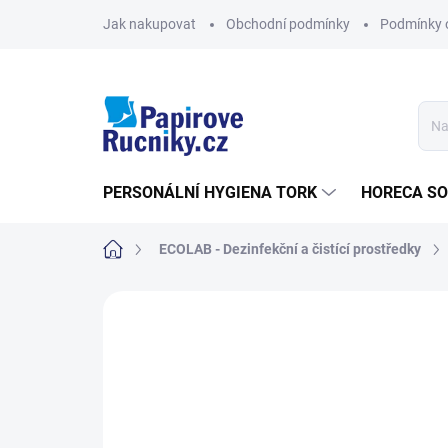
Přejít
Jak nakupovat
Obchodní podmínky
Podmínky 
na
obsah
PERSONÁLNÍ HYGIENA TORK
HORECA S
Domů
ECOLAB - Dezinfekční a čistící prostředky
Neohodnoceno
Podrobnosti hodn