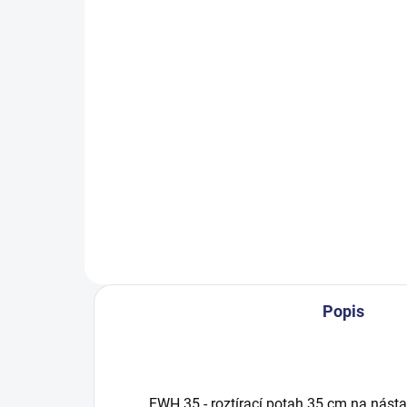
SKLADEM
Držadlo okenní stěrky
Ko
388 Kč
27
469,48 Kč včetně DPH
336
Do košíku
Popis
EWH 35 - roztírací potah 35 cm na násta