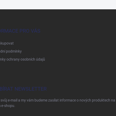
ORMACE PRO VÁS
akupovat
dní podmínky
nky ochrany osobních údajů
BÍRAT NEWSLETTER
 svůj e-mail a my vám budeme zasílat informace o nových produktech na
 e-shopu.