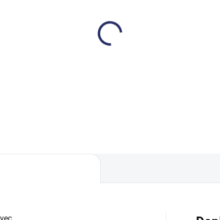
SKLADEM
SKL
lejnice s gumou 35 cm
Kolejnice s gumou 45 
8 Kč
321 Kč
,38 Kč včetně DPH
388,41 Kč včetně DPH
Do košíku
Do košíku
vec.