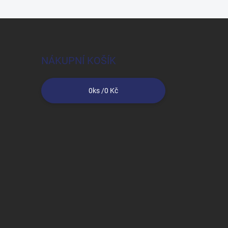
NÁKUPNÍ KOŠÍK
0
ks /
0 Kč