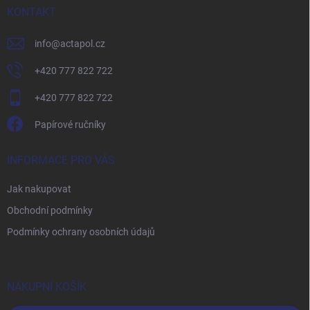
í
KONTAKT
info
@
actapol.cz
+420 777 822 722
+420 777 822 722
Papírové ručníky
INFORMACE PRO VÁS
Jak nakupovat
Obchodní podmínky
Podmínky ochrany osobních údajů
NÁKUPNÍ KOŠÍK