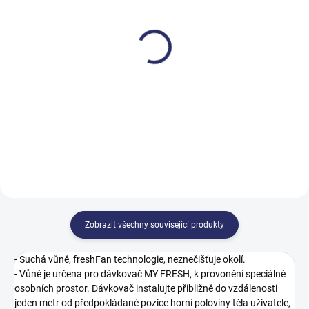
SKLADEM
SKLADEM
Remind Air Curve - Citrus
Remind Air Curve -
Spiced Apple
147 Kč
147 Kč
177,87 Kč včetně DPH
177,87 Kč včetně DPH
Do košíku
Do košíku
Zobrazit všechny související produkty
- Suchá vůně, freshFan technologie, neznečišťuje okolí.
- Vůně je určena pro dávkovač MY FRESH, k provonění speciálně
osobních prostor. Dávkovač instalujte přibližně do vzdálenosti
jeden metr od předpokládané pozice horní poloviny těla uživatele,