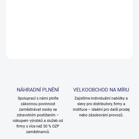
DORUČENÍ
−
+
Přidat do košíku
DETAILNÍ INFORMACE
ZEPTAT SE
NÁHRADNÍ PLNĚNÍ
VELKOOBCHOD NA MÍRU
Spoluprací s námi plníte
Zajistíme individuální nabídky a
zákonnou povinnost
slevy pro distributory, firmy a
zaměstnávat osoby se
instituce – ideální pro další prodej
zdravotním postižením –
nebo zásobování provozů.
nákupem výrobků a služeb od
firmy s více než 50 % OZP
zaměstnanců.