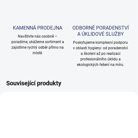
KAMENNÁ PRODEJNA
ODBORNÉ PORADENSTVÍ
A ÚKLIDOVÉ SLUŽBY
Navštivte nás osobně –
poradíme, ukážeme sortiment a
Poskytujeme komplexní podporu
zajistíme rychlý odběr přímo na
v oblasti hygieny: od poradenství
místě.
a školení až po realizaci
profesionálního úklidu a
ekologických řešení na míru.
Související produkty
NOVINKA
NOVINKA