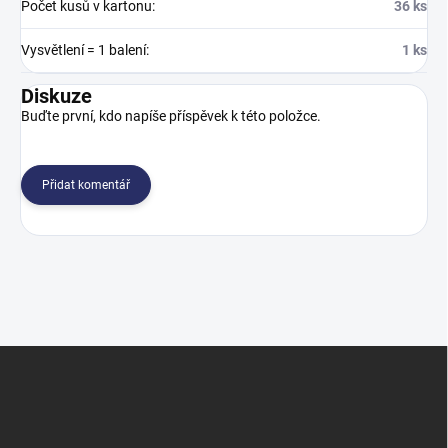
Počet kusů v kartonu
:
36 ks
Vysvětlení = 1 balení
:
1 ks
Diskuze
Buďte první, kdo napíše příspěvek k této položce.
Přidat komentář
Z
á
p
a
t