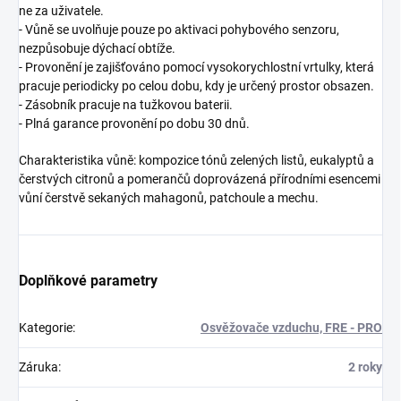
ne za uživatele.
- Vůně se uvolňuje pouze po aktivaci pohybového senzoru,
nezpůsobuje dýchací obtíže.
- Provonění je zajišťováno pomocí vysokorychlostní vrtulky, která
pracuje periodicky po celou dobu, kdy je určený prostor obsazen.
- Zásobník pracuje na tužkovou baterii.
- Plná garance provonění po dobu 30 dnů.
Charakteristika vůně: kompozice tónů zelených listů, eukalyptů a
čerstvých citronů a pomerančů doprovázená přírodními esencemi
vůní čerstvě sekaných mahagonů, patchoule a mechu.
Doplňkové parametry
Kategorie
:
Osvěžovače vzduchu, FRE - PRO
Záruka
:
2 roky