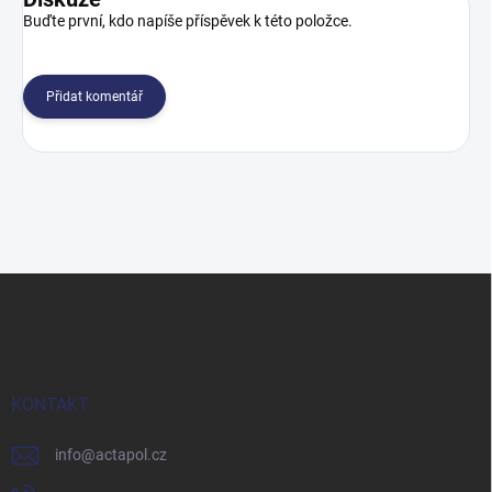
Buďte první, kdo napíše příspěvek k této položce.
Přidat komentář
Z
á
p
a
t
í
KONTAKT
info
@
actapol.cz