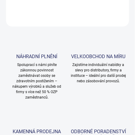
DETAILNÍ INFORMACE
ZEPTAT SE
NÁHRADNÍ PLNĚNÍ
VELKOOBCHOD NA MÍRU
Spoluprací s námi plníte
Zajistíme individuální nabídky a
zákonnou povinnost
slevy pro distributory, firmy a
zaměstnávat osoby se
instituce – ideální pro další prodej
zdravotním postižením –
nebo zásobování provozů.
nákupem výrobků a služeb od
firmy s více než 50 % OZP
zaměstnanců.
KAMENNÁ PRODEJNA
ODBORNÉ PORADENSTVÍ