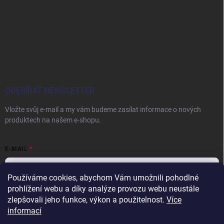
ODEBÍRAT NEWSLETTER
Vložte svůj e-mail a my vám budeme zasílat informace o nových
produktech na našem e-shopu.
E-MAIL
Používáme cookies, abychom Vám umožnili pohodlné
prohlížení webu a díky analýze provozu webu neustále
Vložením e-mailu souhlasíte s
podmínkami ochrany osobních údajů
zlepšovali jeho funkce, výkon a použitelnost.
Více
informací
Přihlásit se