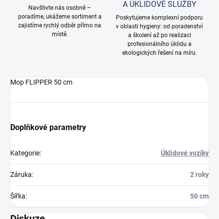
A ÚKLIDOVÉ SLUŽBY
Navštivte nás osobně –
poradíme, ukážeme sortiment a
Poskytujeme komplexní podporu
zajistíme rychlý odběr přímo na
v oblasti hygieny: od poradenství
místě.
a školení až po realizaci
profesionálního úklidu a
ekologických řešení na míru.
Mop FLIPPER 50 cm
Doplňkové parametry
Kategorie
:
Úklidové vozíky
Záruka
:
2 roky
Šířka
:
50 cm
Diskuze