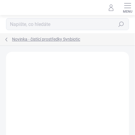
Přejít
na
obsah
Hledat
Novinka - čistící prostředky Synbiotic
Neohodnoceno
Podrobnosti hodnocení
ZNAČKA:
ECOLAB