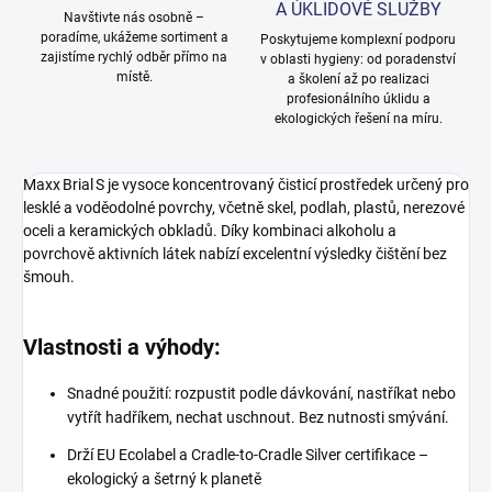
A ÚKLIDOVÉ SLUŽBY
Navštivte nás osobně –
poradíme, ukážeme sortiment a
Poskytujeme komplexní podporu
zajistíme rychlý odběr přímo na
v oblasti hygieny: od poradenství
místě.
a školení až po realizaci
profesionálního úklidu a
ekologických řešení na míru.
Maxx Brial S je vysoce koncentrovaný čisticí prostředek určený pro
lesklé a voděodolné povrchy, včetně skel, podlah, plastů, nerezové
oceli a keramických obkladů. Díky kombinaci alkoholu a
povrchově aktivních látek nabízí excelentní výsledky čištění bez
šmouh.
Vlastnosti a výhody:
Snadné použití: rozpustit podle dávkování, nastříkat nebo
vytřít hadříkem, nechat uschnout. Bez nutnosti smývání.
Drží EU Ecolabel a Cradle‑to‑Cradle Silver certifikace –
ekologický a šetrný k planetě