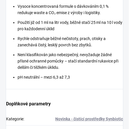
Vysoce koncentrovaná formule s dávkováním 0,1 %
redukuje waste a CO₂ emise z výroby i logistiky.
Použití již od 1 ml na litr vody, běžně stačí 25 ml na 10 l vody
pro každodenní úklid
Rychle odstraňuje běžné nečistoty, prach, otisky a
zanechává čistý, lesklý povrch bez zbytků.
Není klasifikován jako nebezpečný, nevyžaduje žádné
přísné ochranné pomůcky – stačí standardní rukavice při
delším či těžkém úklidu.
pH neutrální – mezi 6,3 až 7,3
Doplňkové parametry
Kategorie
:
Novinka - čistící prostředky Synbiotic