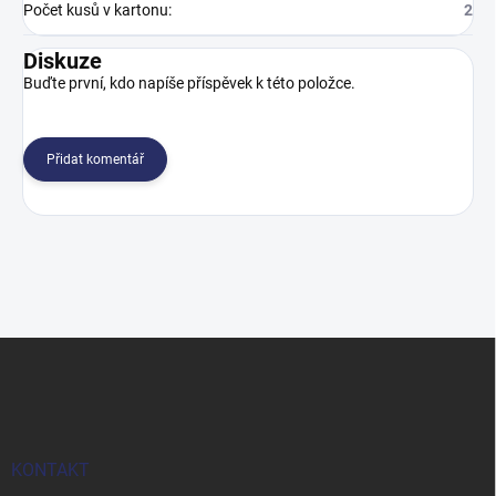
Počet kusů v kartonu
:
2
Diskuze
Buďte první, kdo napíše příspěvek k této položce.
Přidat komentář
Z
á
p
a
t
í
KONTAKT