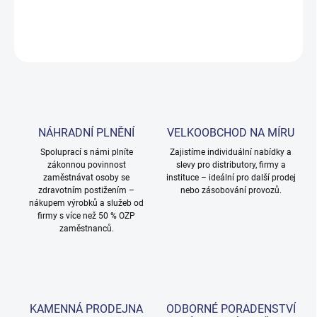
DETAILNÍ INFORMACE
ZEPTAT SE
NÁHRADNÍ PLNĚNÍ
VELKOOBCHOD NA MÍRU
Spoluprací s námi plníte
Zajistíme individuální nabídky a
zákonnou povinnost
slevy pro distributory, firmy a
zaměstnávat osoby se
instituce – ideální pro další prodej
zdravotním postižením –
nebo zásobování provozů.
nákupem výrobků a služeb od
firmy s více než 50 % OZP
zaměstnanců.
KAMENNÁ PRODEJNA
ODBORNÉ PORADENSTVÍ