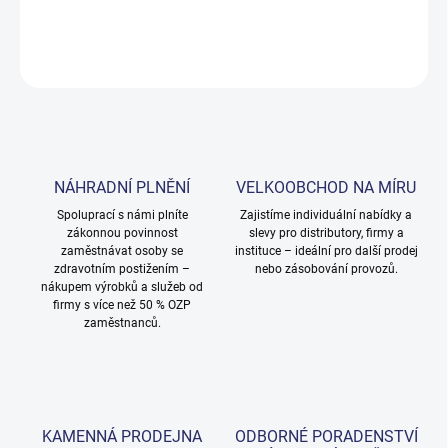
DETAILNÍ INFORMACE
ZEPTAT SE
NÁHRADNÍ PLNĚNÍ
VELKOOBCHOD NA MÍRU
Spoluprací s námi plníte
Zajistíme individuální nabídky a
zákonnou povinnost
slevy pro distributory, firmy a
zaměstnávat osoby se
instituce – ideální pro další prodej
zdravotním postižením –
nebo zásobování provozů.
nákupem výrobků a služeb od
firmy s více než 50 % OZP
zaměstnanců.
KAMENNÁ PRODEJNA
ODBORNÉ PORADENSTVÍ