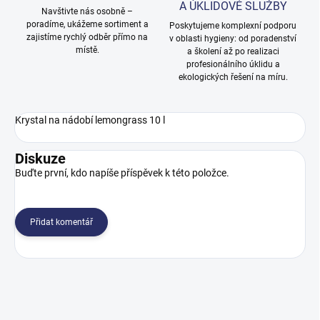
A ÚKLIDOVÉ SLUŽBY
Navštivte nás osobně –
poradíme, ukážeme sortiment a
Poskytujeme komplexní podporu
zajistíme rychlý odběr přímo na
v oblasti hygieny: od poradenství
místě.
a školení až po realizaci
profesionálního úklidu a
ekologických řešení na míru.
Krystal na nádobí lemongrass 10 l
Diskuze
Buďte první, kdo napíše příspěvek k této položce.
Přidat komentář