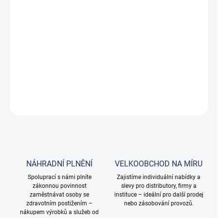
VARIANTA
MOŽNOSTI DORUČENÍ
−
+
Přidat do košíku
DETAILNÍ INFORMACE
ZEPTAT SE
NÁHRADNÍ PLNĚNÍ
VELKOOBCHOD NA MÍRU
Spoluprací s námi plníte
Zajistíme individuální nabídky a
zákonnou povinnost
slevy pro distributory, firmy a
zaměstnávat osoby se
instituce – ideální pro další prodej
zdravotním postižením –
nebo zásobování provozů.
nákupem výrobků a služeb od