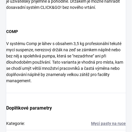
je uživatelsky příjemné a pohodlné. Držákem je možné nahradit
dosavadní systém CLICK&GO! bez nového vrtání.
COMP
V systému Comp je láhev s obsahem 3,5 kg profesionální tekuté
mycí suspenze, nerezový držák na zeď se zámkem náplně nebo
bez něj a spolehlivá pumpa, která se "nezadrhne" ani při
dlouhodobém používání. Tato varianta je vhodná pro místa, kam
se chodí umýt větší množství pracovníků a častá výměna nebo
doplňování náplně by znamenaly velkou zátěž pro facility
management.​
Doplňkové parametry
Kategorie
:
Mycí pasty na ruce