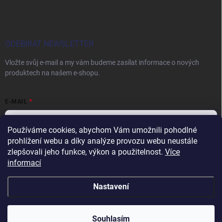
ODEBÍRAT NEWSLETTER
Vložte svůj e-mail a my vám budeme zasílat informace o nových
produktech na našem e-shopu.
E-MAIL
Používáme cookies, abychom Vám umožnili pohodlné
prohlížení webu a díky analýze provozu webu neustále
Vložením e-mailu souhlasíte s
podmínkami ochrany osobních údajů
zlepšovali jeho funkce, výkon a použitelnost.
Více
informací
Přihlásit se
Nastavení
Copyright 2026
papiroverucniky.cz
. Všechna práva vyhrazena.
Souhlasím