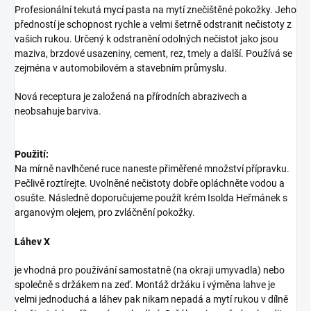
Profesionální tekutá mycí pasta na mytí znečištěné pokožky. Jeho
předností je schopnost rychle a velmi šetrně odstranit nečistoty z
vašich rukou. Určený k odstranění odolných nečistot jako jsou
maziva, brzdové usazeniny, cement, rez, tmely a další. Používá se
zejména v automobilovém a stavebním průmyslu.
Nová receptura je založená na přírodních abrazivech a
neobsahuje barviva.
Použití:
Na mírně navlhčené ruce naneste přiměřené množství přípravku.
Pečlivě roztírejte. Uvolněné nečistoty dobře opláchněte vodou a
osušte. Následně doporučujeme použít krém Isolda Heřmánek s
arganovým olejem, pro zvláčnění pokožky.
Láhev X
je vhodná pro používání samostatně (na okraji umyvadla) nebo
společně s držákem na zeď. Montáž držáku i výměna lahve je
velmi jednoduchá a láhev pak nikam nepadá a mytí rukou v dílně