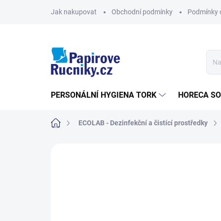
Přejít
Jak nakupovat
Obchodní podmínky
Podmínky 
na
obsah
PERSONÁLNÍ HYGIENA TORK
HORECA S
Domů
ECOLAB - Dezinfekční a čistící prostředky
Neohodnoceno
Podrobnosti hodn