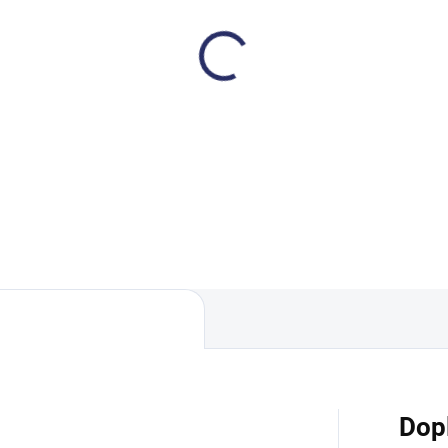
SKLADEM
sada hliníková 1,4 m
8 Kč
,58 Kč včetně DPH
Do košíku
Dop