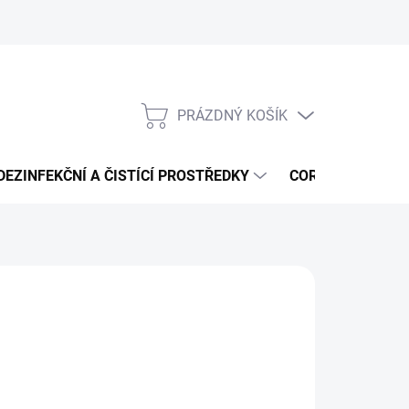
PRÁZDNÝ KOŠÍK
NÁKUPNÍ
KOŠÍK
DEZINFEKČNÍ A ČISTÍCÍ PROSTŘEDKY
CORMEN - ČISTÍ