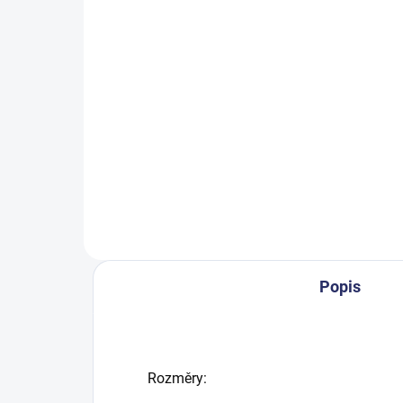
SKLADEM
Stěrka na podlahu 43 cm
Ná
373 Kč
29
451,33 Kč včetně DPH
360
Do košíku
Popis
Rozměry: