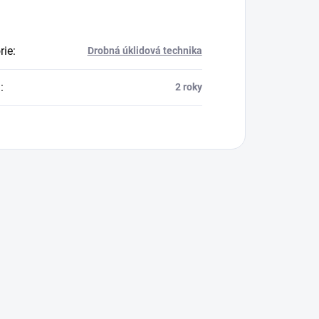
rie
:
Drobná úklidová technika
a
:
2 roky