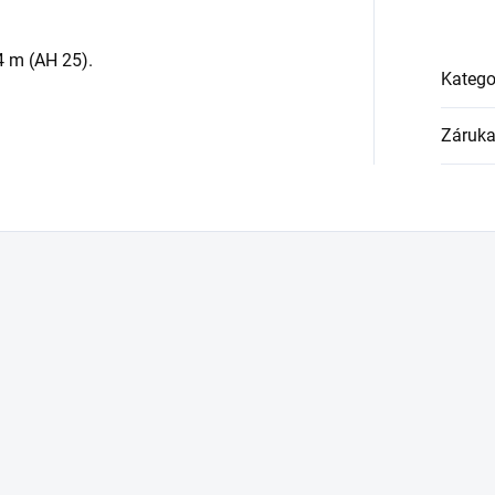
4 m (AH 25).
Katego
Záruk