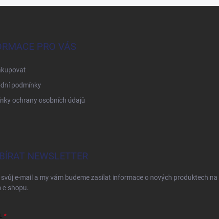
ORMACE PRO VÁS
akupovat
dní podmínky
nky ochrany osobních údajů
BÍRAT NEWSLETTER
 svůj e-mail a my vám budeme zasílat informace o nových produktech na
 e-shopu.
L