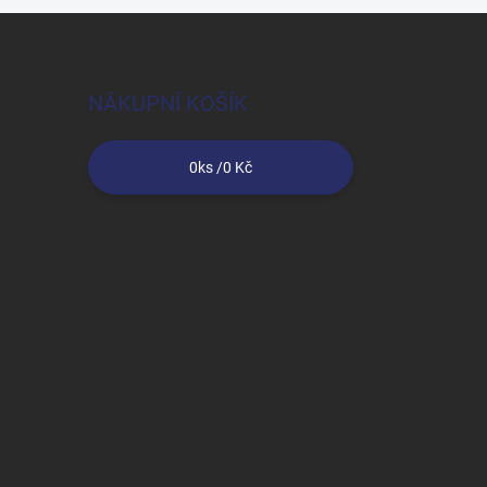
NÁKUPNÍ KOŠÍK
0
ks /
0 Kč