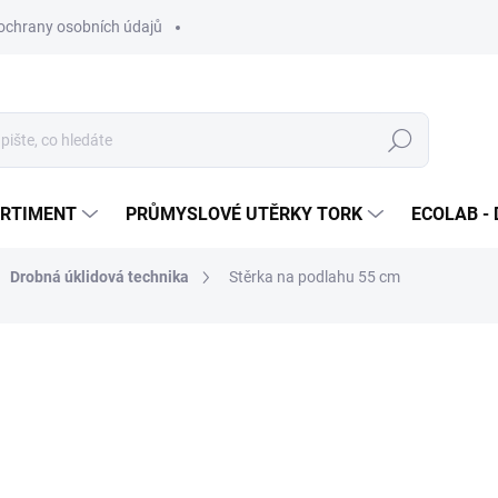
ochrany osobních údajů
Hledat
ORTIMENT
PRŮMYSLOVÉ UTĚRKY TORK
ECOLAB - 
Drobná úklidová technika
Stěrka na podlahu 55 cm
ocení
430 Kč
/ ks
520,30 Kč včetně DPH
Měrná
SKLADEM