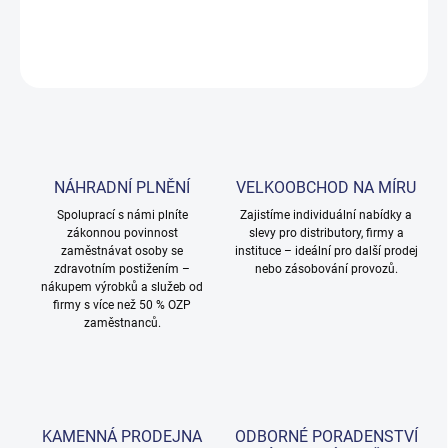
DETAILNÍ INFORMACE
ZEPTAT SE
NÁHRADNÍ PLNĚNÍ
VELKOOBCHOD NA MÍRU
Spoluprací s námi plníte
Zajistíme individuální nabídky a
zákonnou povinnost
slevy pro distributory, firmy a
zaměstnávat osoby se
instituce – ideální pro další prodej
zdravotním postižením –
nebo zásobování provozů.
nákupem výrobků a služeb od
firmy s více než 50 % OZP
zaměstnanců.
KAMENNÁ PRODEJNA
ODBORNÉ PORADENSTVÍ