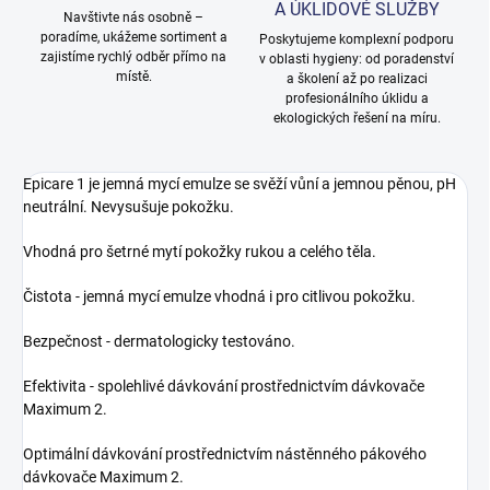
A ÚKLIDOVÉ SLUŽBY
Navštivte nás osobně –
poradíme, ukážeme sortiment a
Poskytujeme komplexní podporu
zajistíme rychlý odběr přímo na
v oblasti hygieny: od poradenství
místě.
a školení až po realizaci
profesionálního úklidu a
ekologických řešení na míru.
Epicare 1 je jemná mycí emulze se svěží vůní a jemnou pěnou, pH
neutrální. Nevysušuje pokožku.
Vhodná pro šetrné mytí pokožky rukou a celého těla.
Čistota - jemná mycí emulze vhodná i pro citlivou pokožku.
Bezpečnost - dermatologicky testováno.
Efektivita - spolehlivé dávkování prostřednictvím dávkovače
Maximum 2.
Optimální dávkování prostřednictvím nástěnného pákového
dávkovače Maximum 2.