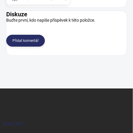
Diskuze
Buďte první, kdo napíše příspěvek k této položce.
Přidat komentář
Z
á
p
a
t
í
KONTAKT