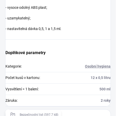
- vysoce odolný ABS plast;
- uzamykatelný;
- nastavitelná dávka 0,5, 1 a 1,5 ml.
Doplňkové parametry
Kategorie
:
Osobní hygiena
Počet kusů v kartonu
:
12 x 0,5 litru
Vysvětlení = 1 balení
:
500 ml
Záruka
:
2 roky
Bezpečnostní list (597.7 kB)